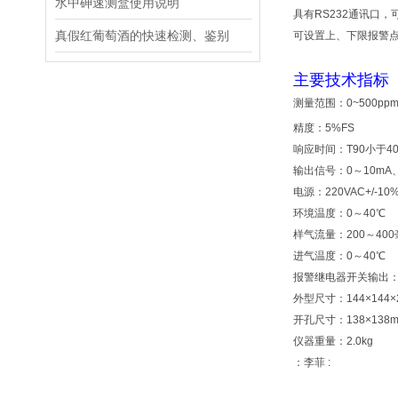
水中砷速测盒使用说明
具有RS232通讯口
真假红葡萄酒的快速检测、鉴别
可设置上、下限报警点、
主要技术指标
测量范围：0~500ppm，
精度：5%FS
响应时间：T90小于4
输出信号：0～10mA、
电源：220VAC+/-10%
环境温度：0～40℃
样气流量：200～40
进气温度：0～40℃
报警继电器开关输出：26
外型尺寸：144×144×
开孔尺寸：138×138
仪器重量：2.0kg
：李菲 :