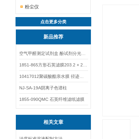
粉尘仪
点击更多分类
新品推荐
空气甲醛测定试剂盒 酚试剂分光光度法TAKQJ
1851-865方形石英滤膜203.2 × 254 mm
10417012聚碳酸酯亲水膜 径迹刻蚀
NJ-SA-19A阴离子色谱柱
1855-090QMC 石英纤维滤纸滤膜
相关文章
浊度标准溶液配制方法