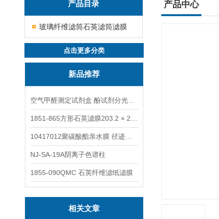
产品目录
产品中心
玻璃纤维滤筒石英滤筒滤膜
点击更多分类
新品推荐
空气甲醛测定试剂盒 酚试剂分光光度法TAKQJ
1851-865方形石英滤膜203.2 × 254 mm
10417012聚碳酸酯亲水膜 径迹刻蚀
NJ-SA-19A阴离子色谱柱
1855-090QMC 石英纤维滤纸滤膜
相关文章