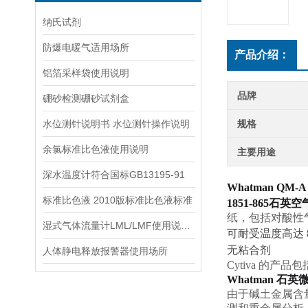
纳氏试剂
防爆电暖气适用场所
产品介绍：
铝箔采样袋使用说明
品牌
硼砂检测硼砂试剂盒
水位测针说明书 水位测针操作说明
规格
余氯标准比色液使用说明
主要用途
深水温度计符合国标GB13195-91
Whatman QM-A
标准比色液 2010版标准比色液标准
1851-865
石英空
纸，包括对酸性
湿式气体流量计LML/LMF使用说明书
可耐受温度高达
无粘合剂
人体静电释放报警器使用场所
Cytiva
的产品包
Whatman
石英
由于碱土金属含