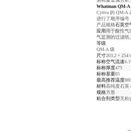
测和重金属分析
Whatman QM-
Cytiva
的
QM-A
进行了顺序编号
产品规格
石英空
应用
用
于酸性气
气监测的过滤纸
等级
QM-A
级
尺寸
203.2 × 254 
标称空气流速
6.3
标称厚度
475
标称基重
85
最高推荐温度
80
材料
高纯度石英
规格
方形
粘合剂类型
无粘