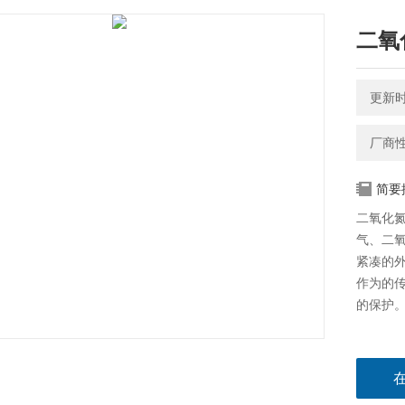
二氧
更新时间
厂商
简要
二氧化
气、二
紧凑的
作为的
的保护