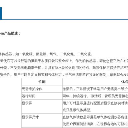
-m
产品描述：
体传感器，如一氧化碳、硫化氢、氧气、二氧化氮、二氧化硫。
量使它可以很舒适的佩戴于衣服口袋和安全帽上。作为的传感器，即使您把它放在衬
外壳，不受无线电频率干扰，并具有防水及经久耐用的特点。防震保护层保护产品不
安全性。用户可以自定义报警和气体标定，当气体浓度超过预设的限制，仪器就会发
性能
优点
无需维护操作
激活后，正常情况下终端用户无需提出维护
运行时间
两年，持续运行。 激活后，管理员无需担
显示屏
用户可对显示屏进行配置后显示直接实时读数
或只显示气体类型。
显示屏尺寸
直接气体读数显示屏是单气体检测仪器所使
使用户界面简洁清爽，在世界各地均可轻松