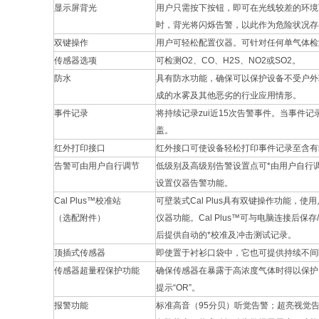
显示屏背光
用户只需按下按钮，即可在光线较差的环境
时，背光将闪烁告警，以此作为危险状况存
双键操作
用户可轻松配置仪器。可针对任何单气体检测
传感器选项
可检测O2、CO、H2S、NO2或SO2。
防水
具有防水功能，确保可以保护设备不受户外
成的水雾及其他恶劣的行业应用情形。
事件记录
将持续记录zui近15次告警事件。当事件
盖。
红外打印接口
红外接口可使设备轻松打印事件记录至含有
告警可由用户自行调节
低级别及高级别告警设置点可*由用户自行
设置仪器告警功能。
Cal Plus™校准站
可壁装式Cal Plus具有双键操作功能，
（选配附件）
仪器功能。Cal Plus™可与电脑连接后
后提供自动的*校准及冲击测试记录。
顶插式传感器
即使置于衬衫口袋中，它也可提供持续不间
传感器超量程保护功能
确保传感器在暴露于高浓度气体时得以保护
提示“OR”。
报警功能
标准高音（95分贝）听觉告警；超亮视觉