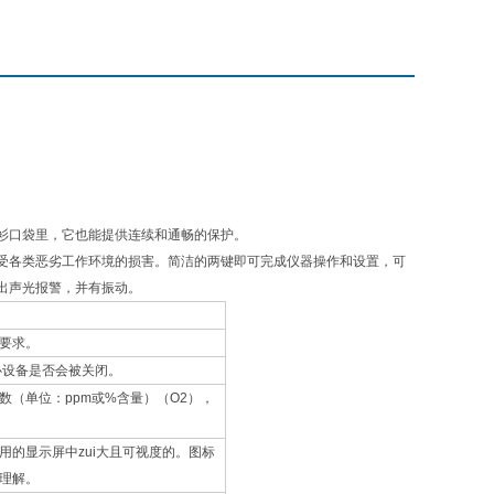
衫口袋里，它也能提供连续和通畅的保护。
受各类恶劣工作环境的损害。简洁的两键即可完成仪器操作和设置，可
出声光报警，并有振动。
要求。
心设备是否会被关闭。
（单位：ppm或%含量）（O2），
用的显示屏中zui大且可视度的。图标
理解。