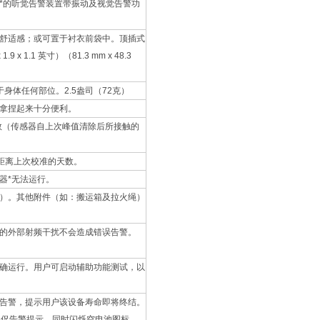
*的听觉告警装置带振动及视觉告警功
舒适感；或可置于衬衣前袋中。顶插式
 1.1 英寸）（81.3 mm x 48.3
于身体任何部位。2.5盎司（72克）
拿捏起来十分便利。
读数（传感器自上次峰值清除后所接触的
看距离上次校准的天数。
器*无法运行。
）。其他附件（如：搬运箱及拉火绳）
的外部射频干扰不会造成错误告警。
确运行。用户可启动辅助功能测试，以
告警，提示用户该设备寿命即将终结。
急促告警提示，同时闪烁空电池图标。