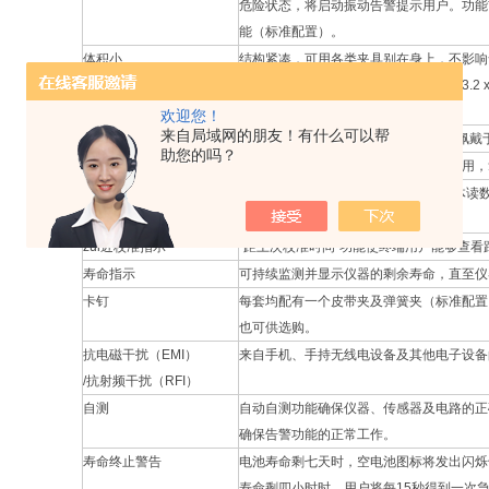
危险状态，将启动振动告警提示用户。功能
能（标准配置）。
体积小
结构紧凑，可用各类夹具别在身上，不影响
传感器不会被口袋遮掩而影响性能。（3.2 x 1.9 x
mm x 27.9 mm）
欢迎您！
来自局域网的朋友！有什么可以帮
重量轻。
该设备仅重2.5盎司（72克），可舒适佩戴
助您的吗？
抗振保护壳
起保护作用的橡胶填充物使设备极为耐用，
峰值检测
该仪器可持续检测，同时保持zui高气体
气体）在场地内的可见度。
zui近校准指示
“距上次校准时间”功能使终端用户能够查
寿命指示
可持续监测并显示仪器的剩余寿命，直至仪
卡钉
每套均配有一个皮带夹及弹簧夹（标准配置
也可供选购。
抗电磁干扰（EMI）
来自手机、手持无线电设备及其他电子设备
/抗射频干扰（RFI）
自测
自动自测功能确保仪器、传感器及电路的正
确保告警功能的正常工作。
寿命终止警告
电池寿命剩七天时，空电池图标将发出闪烁
寿命剩四小时时，用户将每15秒得到一次