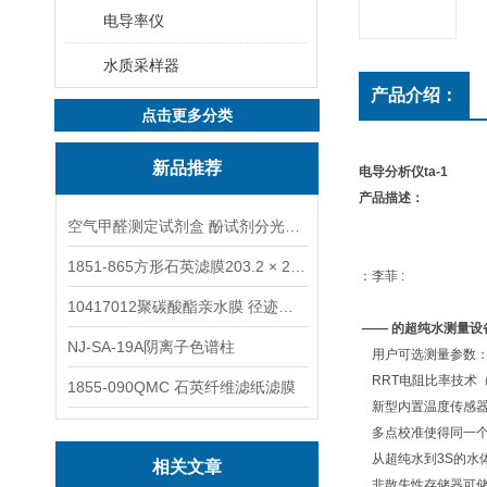
电导率仪
水质采样器
产品介绍：
点击更多分类
新品推荐
电导分析仪ta-1
产品描述：
空气甲醛测定试剂盒 酚试剂分光光度法TAKQJ
1851-865方形石英滤膜203.2 × 254 mm
：李菲 :
10417012聚碳酸酯亲水膜 径迹刻蚀
—— 的超纯水测量设
NJ-SA-19A阴离子色谱柱
用户可选测量参数：
RRT电阻比率技术
1855-090QMC 石英纤维滤纸滤膜
新型内置温度传感
多点校准使得同一个
从超纯水到3S的水
相关文章
非散失性存储器可储