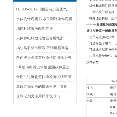
线性和非线性温度
HJ 836-2017《固定污染源废气低浓度颗粒物的测定 重量法》
三种温度补偿选择：
微处理器操控、超大
水位测针说明书 水位测针操作说明
—— 一般测量的高准
浊度标准溶液配制方法
提供实验室一般电导
使用电流驱动技术，
人体静电释放报警器使用场所
可选择显示电导、比
福尔马肼标准溶液 低浊度标准溶液保存方法
可编线性温度补偿系数
内置电导管镀铂功
超声波身高体重秤操作使用说明书
技术参数：
3号玻璃纤维滤筒烟尘测试称重法
食用油过氧化值快速检测试纸应用
TA-
真假红葡萄酒的快速检测、鉴别
技术
电阻
模式
电导
臭氧试剂盒使用操作说明书
电导
测量
0-0.
0.95