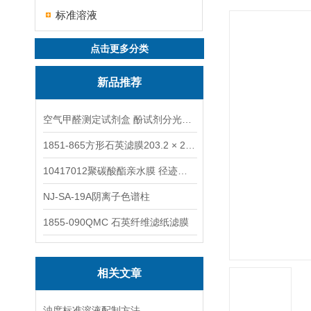
标准溶液
点击更多分类
新品推荐
空气甲醛测定试剂盒 酚试剂分光光度法TAKQJ
1851-865方形石英滤膜203.2 × 254 mm
10417012聚碳酸酯亲水膜 径迹刻蚀
NJ-SA-19A阴离子色谱柱
1855-090QMC 石英纤维滤纸滤膜
相关文章
浊度标准溶液配制方法