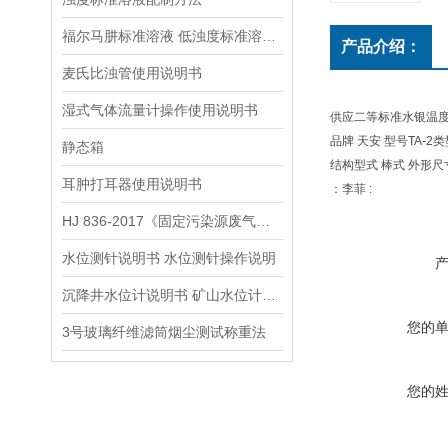
福尔马肼标准溶液 低浊度标准溶液保存方法
产品介绍：
麦氏比浊管使用说明书
湿式气体流量计操作使用说明书
供应二等标准水银温度计
品牌 天安 型号TA-2
静态箱
结构型式 棒式 外形尺
耳肿打耳器使用说明书
：李菲 :
HJ 836-2017《固定污染源废气低浓度颗粒物的测定 重量法》
水位测针说明书 水位测针操作说明
沉降井水位计说明书 矿山水位计操作说明
您的
3号玻璃纤维滤筒烟尘测试称重法
您的