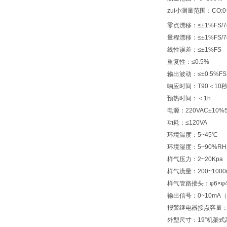
zui小测量范围：CO:0~
零点漂移：≤±1%FS/7
量程漂移：≤±1%FS/7
线性误差：≤±1%FS
重复性：≤0.5%
输出波动：≤±0.5%FS
响应时间：T90＜10
预热时间：＜1h
电源：220VAC±10%5
功耗：≤120VA
环境温度：5~45℃
环境湿度：5~90%RH
样气压力：2~20Kpa
样气流量：200~1000
样气管路接头：φ6×φ
输出信号：0~10mA（
报警继电器接点容量：22
外型尺寸：19”机架式高