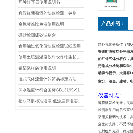
耳肿打耳器使用说明书
真假红葡萄酒的快速检测、鉴别
产品介绍：
余氯标准比色液使用说明
硼砂检测硼砂试剂盒
红外气体分析仪（加O2）
食用油过氧化值快速检测试纸应用
管道时吸收红外光源
使用土壤温湿度仪对农作物生长发育进行改善
的红外气体分析仪，
污染成分检测和医学生
铝箔采样袋使用说明
动操作提示、大屏幕L
湿式气体流量计的简易标定方法
空分、冶金、建材、
深水温度计符合国标GB13195-91
仪器特点:
福尔马肼标准溶液 低浊度标准溶液保存方法
薄膜微音检测器，灵
检测器采用前后气室
采用振幅调制技术，
全密封光路，不受环
包封红外光源，稳定性