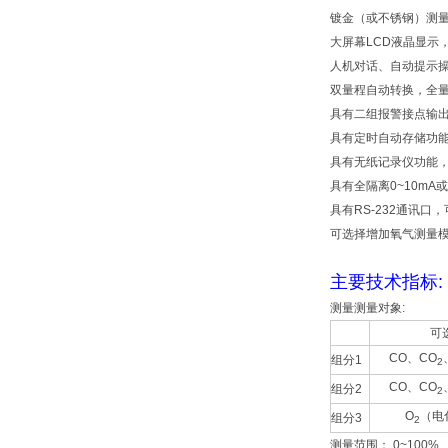
镀金（或不锈钢）测
大屏幕LCD液晶显示
人机对话、自动提示
双量程自动转换，全
具有二组报警接点输
具有定时自动存储功
具有无纸记录仪功能
具有全隔离0~10mA
具有RS-232通讯
可选择增加氧气测量模块
主要技术指标:
测量测量对象:
可
CO、CO
组分1
2
CO、CO
组分2
2
O
（电
组分3
2
测量范围： 0~100