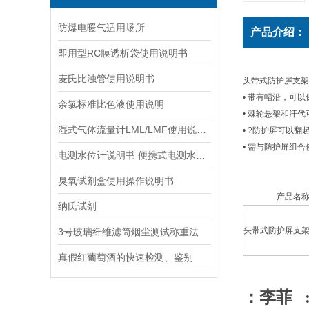
防爆电暖气适用场所
产品介绍：
即用型RC膜透析袋使用说明书
麦氏比浊管使用说明书
头带式防护屏支架t
• 带有帽沿，可
余氯标准比色液使用说明
• 棘轮悬架和汗
湿式气体流量计LML/LMF使用说明书
• ?防护屏可以
• 需与防护屏组合
电测水位计说明书 便携式电测水位计操作说明
臭氧试剂盒使用操作说明书
产品名
纳氏试剂
头带式防护屏支
3号玻璃纤维滤筒烟尘测试称重法
真假红葡萄酒的快速检测、鉴别
：李菲 