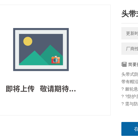
头带
更新时间
厂商
简要
头带式
带有帽
? 棘轮
? ?防
? 需与