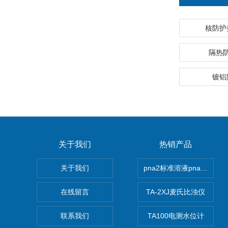
核防护
隔热
镀铝
关于我们
热销产品
关于我们
pna2标准溶液pna3 pna4 
在线留言
TA-2XJ麦氏比浊仪
联系我们
TA100电测水位计