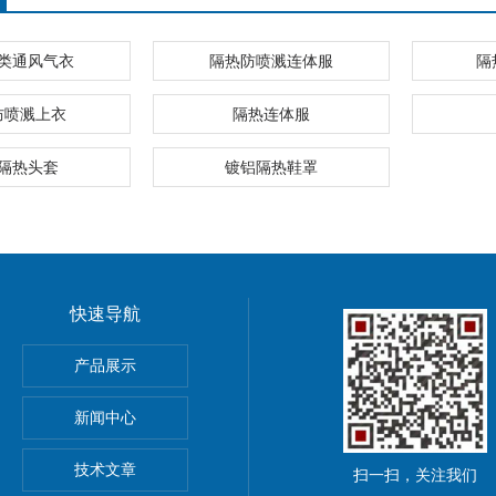
类通风气衣
隔热防喷溅连体服
隔
防喷溅上衣
隔热连体服
隔热头套
镀铝隔热鞋罩
快速导航
pna5 pna6纳离子
产品展示
新闻中心
技术文章
扫一扫，关注我们