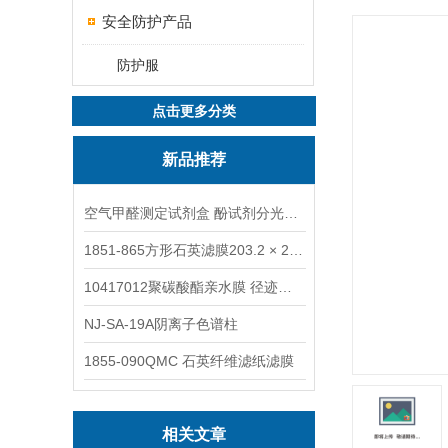
安全防护产品
防护服
点击更多分类
新品推荐
空气甲醛测定试剂盒 酚试剂分光光度法TAKQJ
1851-865方形石英滤膜203.2 × 254 mm
10417012聚碳酸酯亲水膜 径迹刻蚀
NJ-SA-19A阴离子色谱柱
1855-090QMC 石英纤维滤纸滤膜
相关文章