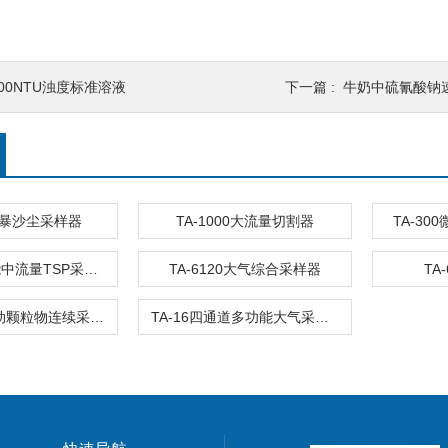
400NTU浊度标准溶液
下一篇 :
牛奶中硫氰酸钠
尘暴沙尘采样器
TA-1000大流量切割器
TA-3
TA-120H智能中流量TSP采样器
TA-6120大气综合采样器
TA
TA-16T全自动颗粒物连续采样系统
TA-16四通道多功能大气采样器