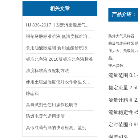
相关文章
产品介绍：
HJ 836-2017《固定污染源废气低浓度颗粒物的测定 重量法》
福尔马肼标准溶液 低浊度标准溶液保存方法
防爆大气采样器
防爆气体采样泵 
食用油酸败速测 食用油酸价试纸
压力大、负载能力
品。
标准比色液 2010版标准比色液标准
技术参数
浊度标准溶液配制方法
流量范围 0.1～1
使用土壤温湿度仪对农作物生长发育进行改善
额定流量 2.5
静态箱
流量计精度 2.
臭氧试剂盒使用操作说明书
流量稳定性 ≤
防爆电暖气适用场所
定时范围 0-99
真假红葡萄酒的快速检测、鉴别
误差≤1%