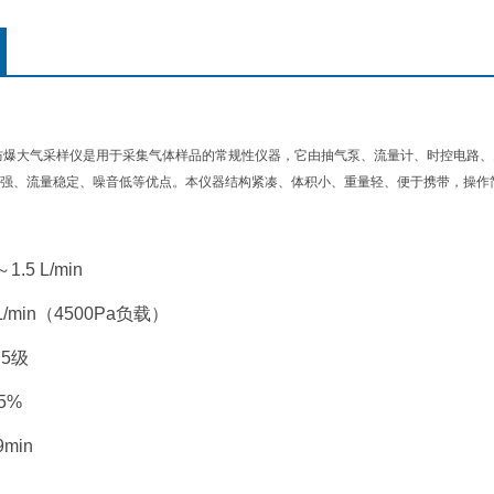
防爆大气采样仪是用于采集气体样品的常规性仪器，它由抽气泵、流量计、时控电路
强、流量稳定、噪音低等优点。本仪器结构紧凑、体积小、重量轻、便于携带，操作
.5 L/min
L/min（4500Pa负载）
5级
5%
min