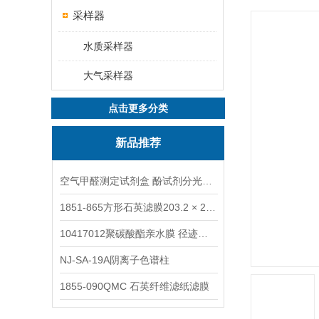
采样器
水质采样器
大气采样器
点击更多分类
新品推荐
空气甲醛测定试剂盒 酚试剂分光光度法TAKQJ
1851-865方形石英滤膜203.2 × 254 mm
10417012聚碳酸酯亲水膜 径迹刻蚀
NJ-SA-19A阴离子色谱柱
1855-090QMC 石英纤维滤纸滤膜