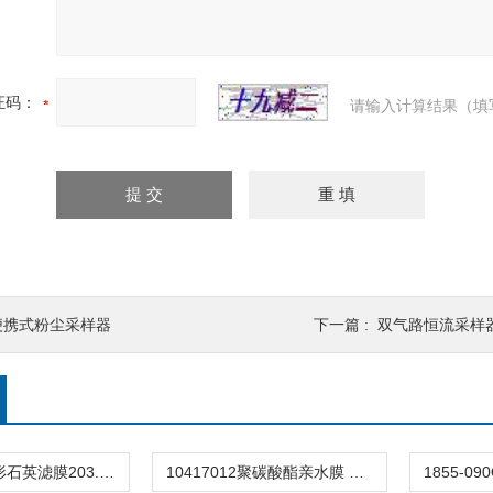
证码：
请输入计算结果（填
便携式粉尘采样器
下一篇 :
双气路恒流采样
1851-865方形石英滤膜203.2 × 254 mm
10417012聚碳酸酯亲水膜 径迹刻蚀