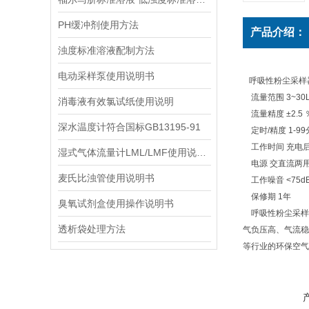
PH缓冲剂使用方法
产品介绍：
浊度标准溶液配制方法
电动采样泵使用说明书
呼吸性粉尘采样器抽
流量范围 3~30
消毒液有效氯试纸使用说明
流量精度 ±2.5 
深水温度计符合国标GB13195-91
定时/精度 1-99
工作时间 充电后
湿式气体流量计LML/LMF使用说明书
电源 交直流两用:
麦氏比浊管使用说明书
工作噪音 <75d
保修期 1年
臭氧试剂盒使用操作说明书
呼吸性粉尘采样
透析袋处理方法
气负压高、气流稳
等行业的环保空气