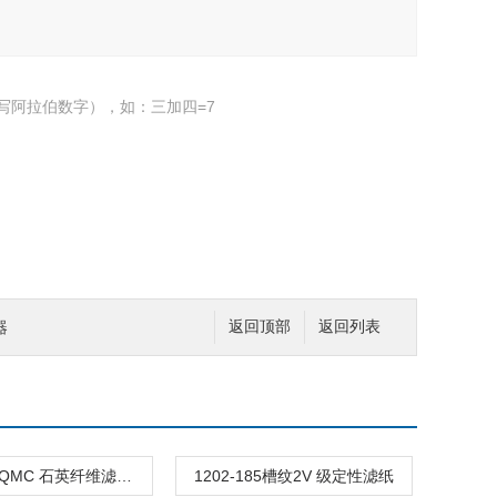
写阿拉伯数字），如：三加四=7
器
返回顶部
返回列表
1855-090QMC 石英纤维滤纸滤膜
1202-185槽纹2V 级定性滤纸