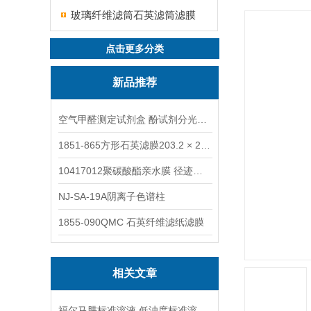
玻璃纤维滤筒石英滤筒滤膜
点击更多分类
新品推荐
空气甲醛测定试剂盒 酚试剂分光光度法TAKQJ
1851-865方形石英滤膜203.2 × 254 mm
10417012聚碳酸酯亲水膜 径迹刻蚀
NJ-SA-19A阴离子色谱柱
1855-090QMC 石英纤维滤纸滤膜
相关文章
福尔马肼标准溶液 低浊度标准溶液保存方法