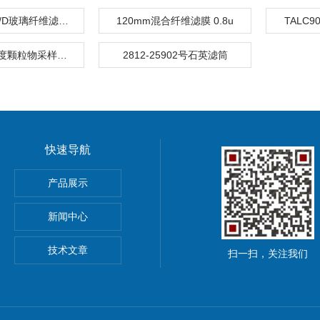
1823-090GF/D玻璃纤维滤纸滤膜
120mm混合纤维滤膜 0.8u
TALC
TA-SYQ低浓度颗粒物采样头压膜器
2812-25902号石英滤筒
快速导航
pna5 pna6纳离子
产品展示
新闻中心
技术文章
扫一扫，关注我们