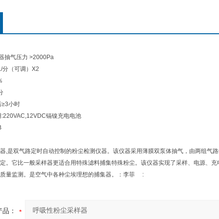
气压力 >2000Pa
L/分（可调）X2
％
分
≥3小时
220VAC,12VDC镉镍充电电池
B
器,是双气路定时自动控制的粉尘检测仪器。该仪器采用薄膜双泵体抽气，由两组气路
定。它比一般采样器更适合用特殊滤料捕集特殊粉尘。该仪器实现了采样、电源、充
质量监测。是空气中各种尘埃理想的捕集器。：李菲 :
产品：