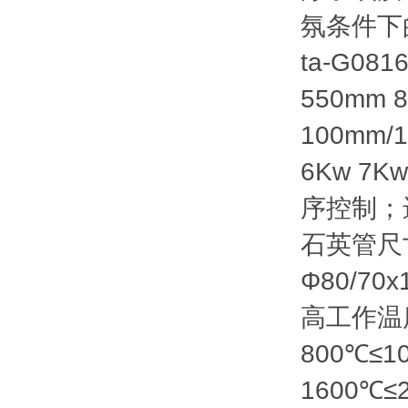
氛条件下的实
ta-G08
550mm 
100mm
6Kw 7
序控制；
石英管尺寸（
Φ80/7
高工作温度
800℃≤10
1600℃≤