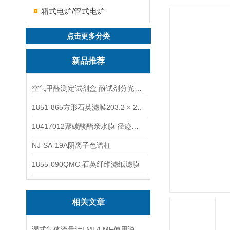
箱式电炉/管式电炉
点击更多分类
新品推荐
空气甲醛测定试剂盒 酚试剂分光光度法TAKQJ
1851-865方形石英滤膜203.2 × 254 mm
10417012聚碳酸酯亲水膜 径迹刻蚀
NJ-SA-19A阴离子色谱柱
1855-090QMC 石英纤维滤纸滤膜
相关文章
湿式气体流量计LML/LMF使用说明书