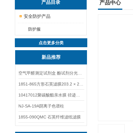
产品目录
产品中心
安全防护产品
防护服
点击更多分类
新品推荐
空气甲醛测定试剂盒 酚试剂分光光度法TAKQJ
1851-865方形石英滤膜203.2 × 254 mm
10417012聚碳酸酯亲水膜 径迹刻蚀
NJ-SA-19A阴离子色谱柱
1855-090QMC 石英纤维滤纸滤膜