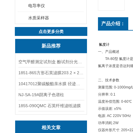
电导率仪
水质采样器
产品介绍：
点击更多分类
氟度计
新品推荐
一、产品概述
TA-80型 氟度
空气甲醛测定试剂盒 酚试剂分光光度法TAKQJ
氟离子浓度是否达到
1851-865方形石英滤膜203.2 × 254 mm
二、技术参数
10417012聚碳酸酯亲水膜 径迹刻蚀
测量范围: 0-1000mg/
NJ-SA-19A阴离子色谱柱
分辨率: 0.1
温度补偿范围: 0-60℃
1855-090QMC 石英纤维滤纸滤膜
示值误差: ±5%
电源: AC 220V 50Hz
功率消耗:2W
相关文章
仪器外形尺寸: 205×2