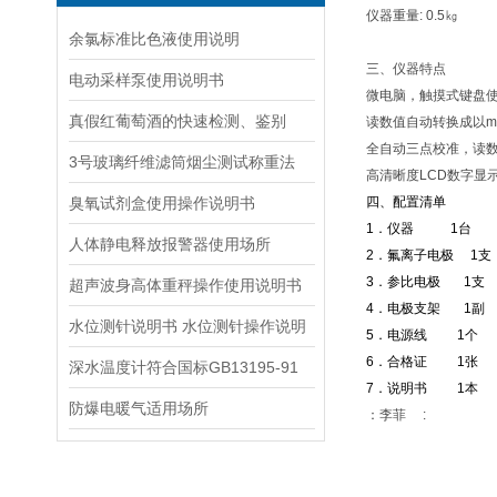
仪器重量: 0.5㎏
余氯标准比色液使用说明
三、仪器特点
电动采样泵使用说明书
微电脑，触摸式键盘
真假红葡萄酒的快速检测、鉴别
读数值自动转换成以m
全自动三点校准，读
3号玻璃纤维滤筒烟尘测试称重法
高清晰度LCD数字显
臭氧试剂盒使用操作说明书
四、配置清单
1．仪器 1台
人体静电释放报警器使用场所
2．氟离子电极 1支
3．参比电极 1支
超声波身高体重秤操作使用说明书
4．电极支架 1副
水位测针说明书 水位测针操作说明
5．电源线 1个
6．合格证 1张
深水温度计符合国标GB13195-91
7．说明书 1本
防爆电暖气适用场所
：李菲 :