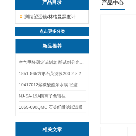
产品目录
产品中心
测烟望远镜/林格曼黑度计
点击更多分类
新品推荐
空气甲醛测定试剂盒 酚试剂分光光度法TAKQJ
1851-865方形石英滤膜203.2 × 254 mm
10417012聚碳酸酯亲水膜 径迹刻蚀
NJ-SA-19A阴离子色谱柱
1855-090QMC 石英纤维滤纸滤膜
相关文章