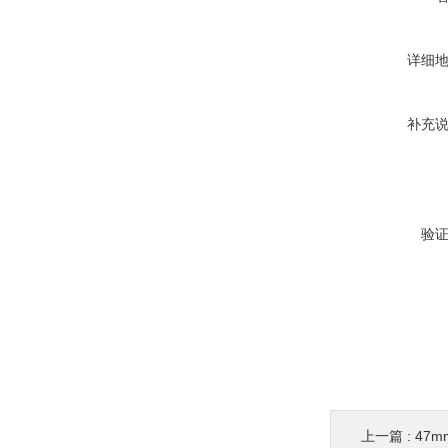
详细
补充
验
上一篇 :
47