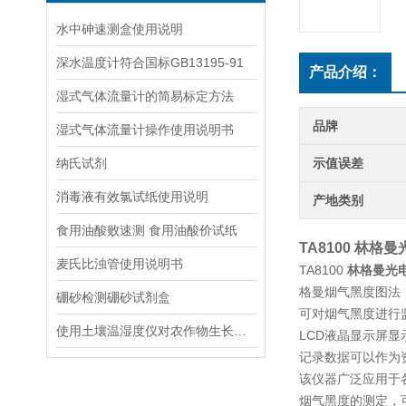
水中砷速测盒使用说明
深水温度计符合国标GB13195-91
产品介绍：
湿式气体流量计的简易标定方法
品牌
湿式气体流量计操作使用说明书
纳氏试剂
示值误差
消毒液有效氯试纸使用说明
产地类别
食用油酸败速测 食用油酸价试纸
TA8100
林格曼
麦氏比浊管使用说明书
TA8100
林格曼光
格曼烟气黑度图法
硼砂检测硼砂试剂盒
可对烟气黑度进行
使用土壤温湿度仪对农作物生长发育进行改善
LCD液晶显示屏
记录数据可以作为
该仪器广泛应用于
烟气黑度的测定，