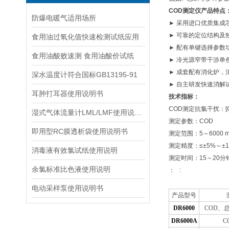
COD测定仪产品特点
防爆电暖气适用场所
► 采用进口优质集
► 可靠的定位结构
食用油过氧化值快速检测试纸应用
► 配有单键选择参
食用油酸败速测 食用油酸价试纸
► 冷光源窄带干涉单
► 成套配有消化炉
深水温度计符合国标GB13195-91
► 自主研发快速消
耳肿打耳器使用说明书
技术指标：
COD测定抗氯干扰：[C
湿式气体流量计LML/LMF使用说明书
测定参数：COD
即用型RC膜透析袋使用说明书
测定范围：5～6000 m
测定精度：≤±5%～±1
消毒液有效氯试纸使用说明
测定时间：15～20分
余氯标准比色液使用说明
： :
电动采样泵使用说明书
产品型号
DR600
0
COD
、
DR6000A
C