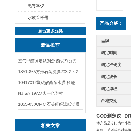
电导率仪
水质采样器
产品介绍：
点击更多分类
品牌
新品推荐
测定时间
空气甲醛测定试剂盒 酚试剂分光光度法TAKQJ
测定准确度
1851-865方形石英滤膜203.2 × 254 mm
测定波长
10417012聚碳酸酯亲水膜 径迹刻蚀
测定原理
NJ-SA-19A阴离子色谱柱
产地类别
1855-090QMC 石英纤维滤纸滤膜
COD测定仪 DR
本产品是专门为中小型
相关文章
氨氮、总磷等多种参