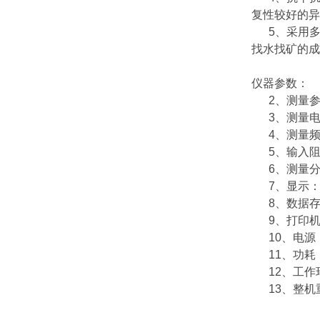
复性较好的异
5、采用多
找水找矿的成
仪器参数：
2、测量参数
3、测量电压
4、测量频率范
5、输入阻抗
6、测量分辨
7、显示：2
8、数据存储
9、打印机
10、电源：内
11、功耗：3
12、工作环境
13、整机重量