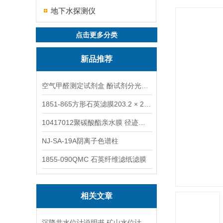
地下水探测仪
点击更多分类
新品推荐
空气甲醛测定试剂盒 酚试剂分光光度法TAKQJ
1851-865方形石英滤膜203.2 × 254 mm
10417012聚碳酸酯亲水膜 径迹刻蚀
NJ-SA-19A阴离子色谱柱
1855-090QMC 石英纤维滤纸滤膜
相关文章
沉降井水位计说明书 矿山水位计操作说明