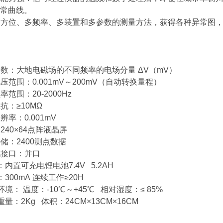
常曲线。
方位、多频率、多装置和多参数的测量方法，获得各种异常图，
：大地电磁场的不同频率的电场分量 ΔV（mV）
范围：0.001mV～200mV（自动转换量程）
围：20-2000Hz
：≥10MΩ
率：0.001mV
40×64点阵液晶屏
：2400测点数据
接口：并口
置可充电锂电池7.4V 5.2AH
00mA 连续工作≥20H
： 温度：-10℃～+45℃ 相对湿度：≤ 85%
：2Kg 体积：24CM×13CM×16CM