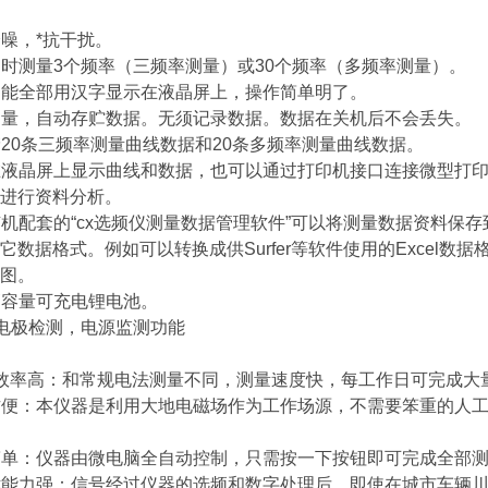
噪，*抗干扰。
测量3个频率（三频率测量）或30个频率（多频率测量）。
能全部用汉字显示在液晶屏上，操作简单明了。
量，自动存贮数据。无须记录数据。数据在关机后不会丢失。
0条三频率测量曲线数据和20条多频率测量曲线数据。
液晶屏上显示曲线和数据，也可以通过打印机接口连接微型打印
进行资料分析。
配套的“cx选频仪测量数据管理软件”可以将测量数据资料保
它数据格式。例如可以转换成供Surfer等软件使用的Excel数据
图。
容量可充电锂电池。
电极检测，电源监测功能
效率高：和常规电法测量不同，测量速度快，每工作日可完成大
便：本仪器是利用大地电磁场作为工作场源，不需要笨重的人工
单：仪器由微电脑全自动控制，只需按一下按钮即可完成全部测
能力强：信号经过仪器的选频和数字处理后，即使在城市车辆川