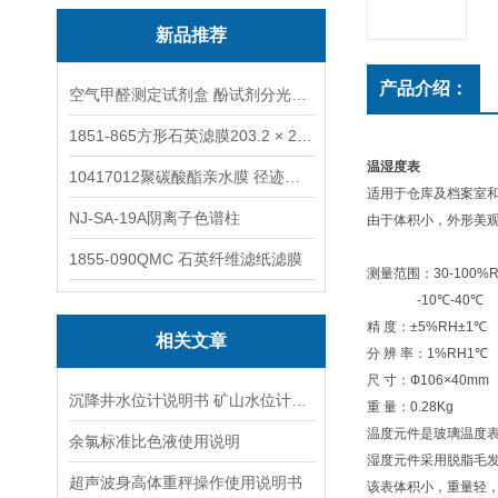
新品推荐
产品介绍：
空气甲醛测定试剂盒 酚试剂分光光度法TAKQJ
1851-865方形石英滤膜203.2 × 254 mm
温湿度表
10417012聚碳酸酯亲水膜 径迹刻蚀
适用于仓库及档案室
NJ-SA-19A阴离子色谱柱
由于体积小，外形美
1855-090QMC 石英纤维滤纸滤膜
测量范围：30-100%
-10℃-40℃
精 度：±5%RH±1℃
相关文章
分 辨 率：1%RH1℃
尺 寸：Ф106×40mm
沉降井水位计说明书 矿山水位计操作说明
重 量：0.28Kg
温度元件是玻璃温度
余氯标准比色液使用说明
湿度元件采用脱脂毛
超声波身高体重秤操作使用说明书
该表体积小，重量轻