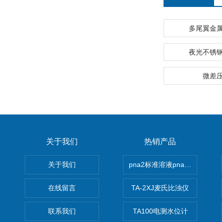
多尾翼金
夜光不锈
微差
关于我们
热销产品
关于我们
pna2标准溶液pna3 pna4 pn
在线留言
TA-2XJ麦氏比浊仪
联系我们
TA100电测水位计