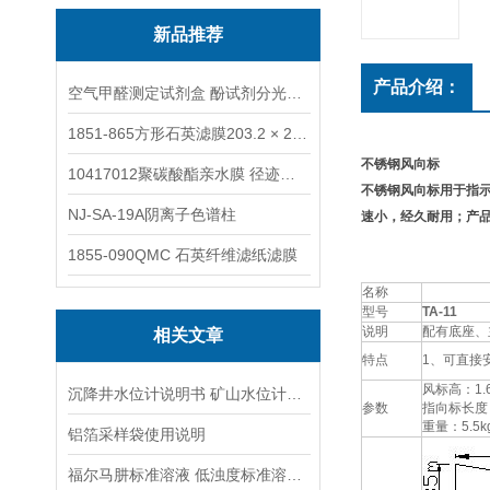
新品推荐
产品介绍：
空气甲醛测定试剂盒 酚试剂分光光度法TAKQJ
1851-865方形石英滤膜203.2 × 254 mm
不锈钢风向标
10417012聚碳酸酯亲水膜 径迹刻蚀
不锈钢风向标用于指
NJ-SA-19A阴离子色谱柱
速小，经久耐用；产
1855-090QMC 石英纤维滤纸滤膜
名称
型号
TA-11
说明
配有底座、
相关文章
特点
1、可直接
风标高：1.
沉降井水位计说明书 矿山水位计操作说明
参数
指向标长度：
重量：5.5k
铝箔采样袋使用说明
福尔马肼标准溶液 低浊度标准溶液保存方法