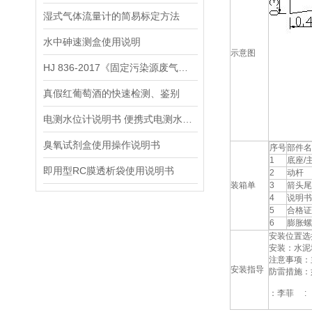
湿式气体流量计的简易标定方法
水中砷速测盒使用说明
示意图
HJ 836-2017《固定污染源废气低浓度颗粒物的测定 重量法》
真假红葡萄酒的快速检测、鉴别
电测水位计说明书 便携式电测水位计操作说明
臭氧试剂盒使用操作说明书
序号
部件名
1
底座/
即用型RC膜透析袋使用说明书
2
动杆
装箱单
3
箭头尾
4
说明书
5
合格证
6
膨胀螺
安装位置选
安装：水泥
注意事项：
安装指导
防雷措施：
：李菲 :