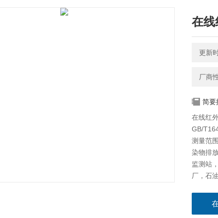
在线
更新时间
厂商
简要
在线红外
GB/T1
测量范围
染物排
监测站
厂，石
测。