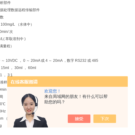
析部件
据处理数据远程传输部件
参数
 100mg/L （水体中）
in/ 次
/L( 萃取溶剂中 )
（满量程）
 10VDC ， 0 ～ 20mA 或 4 ～ 20mA ，数字 RS232 或 485
l ， 30ml ， 60ml
1 ， 3:1
准样品
min ～ 24hour （可根据流量和浓度自动确定分析间隔时间）
欢迎您！
来自局域网的朋友！有什么可以帮
周
助您的吗？
50℃
Hz ， 500VA
m （宽） 500mm （深） 1800mm （高）
Kg