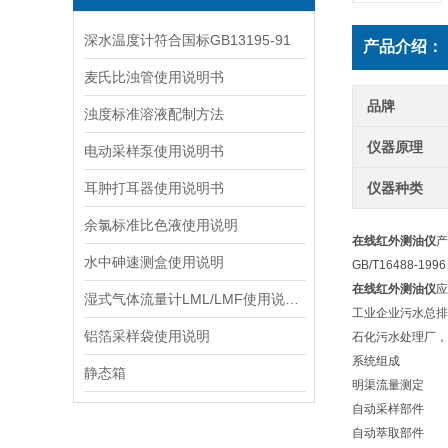
深水温度计符合国标GB13195-91
产品介绍：
麦氏比浊管使用说明书
品牌
浊度标准溶液配制方法
仪器原理
电动采样泵使用说明书
耳肿打耳器使用说明书
仪器种类
余氯标准比色液使用说明
在线红外测油仪
水中砷速测盒使用说明
GB/T16488-
在线红外测油仪
湿式气体流量计LML/LMF使用说明书
工业企业污水总排
铝箔采样袋使用说明
石化污水处理厂，
系统组成
静态箱
明渠流量测定
自动采样部件
自动萃取部件