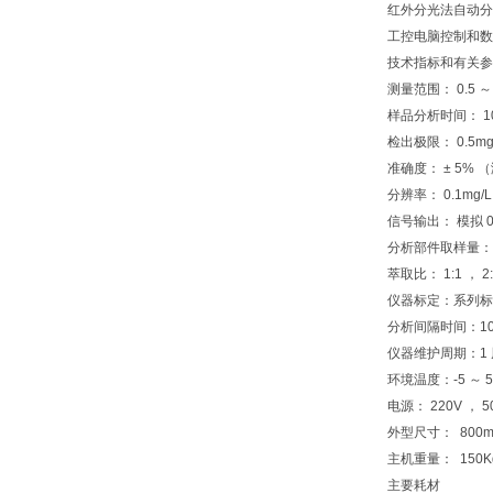
红外分光法自动分
工控电脑控制和数
技术指标和有关
测量范围： 0.5 ～
样品分析时间： 10m
检出极限： 0.5mg
准确度： ± 5% 
分辨率： 0.1mg/L
信号输出： 模拟 0 ～
分析部件取样量： 15m
萃取比： 1:1 ， 2:
仪器标定：系列标
分析间隔时间：10
仪器维护周期：1 
环境温度：-5 ～ 
电源： 220V ， 50
外型尺寸： 800m
主机重量： 150
主要耗材