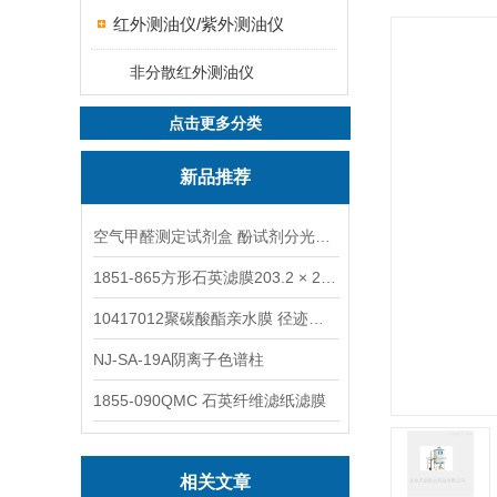
红外测油仪/紫外测油仪
非分散红外测油仪
点击更多分类
新品推荐
空气甲醛测定试剂盒 酚试剂分光光度法TAKQJ
1851-865方形石英滤膜203.2 × 254 mm
10417012聚碳酸酯亲水膜 径迹刻蚀
NJ-SA-19A阴离子色谱柱
1855-090QMC 石英纤维滤纸滤膜
相关文章