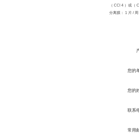
（ CCl 4 ）或（ C 
分离膜： 1 片 / 周
您的
您的
联系
常用