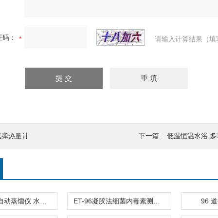
证码：
请输入计算结果（填
氧弹热量计
下一篇 :
低温恒温水浴 多功能循环恒
TA-1000B全自动蒸馏仪 水中挥发酚
ET-96凝胶法细菌内毒素测定仪
96