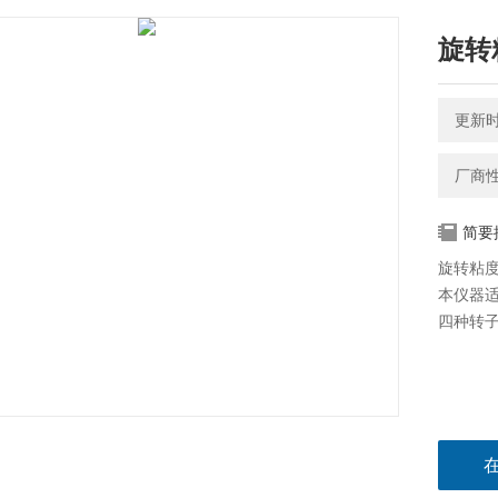
旋转
更新时间
厂商
简要
旋转粘
本仪器
四种转