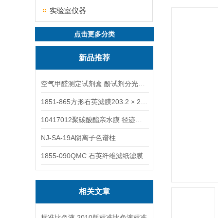
实验室仪器
点击更多分类
新品推荐
空气甲醛测定试剂盒 酚试剂分光光度法TAKQJ
1851-865方形石英滤膜203.2 × 254 mm
10417012聚碳酸酯亲水膜 径迹刻蚀
NJ-SA-19A阴离子色谱柱
1855-090QMC 石英纤维滤纸滤膜
相关文章
标准比色液 2010版标准比色液标准