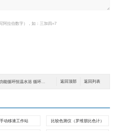
写阿拉伯数字），如：三加四=7
温水浴 循环恒温水浴 超级循环恒温水浴
返回顶部
返回列表
 道手动移液工作站
比较色测仪（罗维朋比色计）