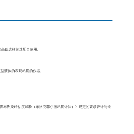
的高低选择转速配合使用。
顿型液体的表观粘度的仪器。
《沥青布氏旋转粘度试验（布洛克菲尔德粘度计法）》规定的要求设计制造