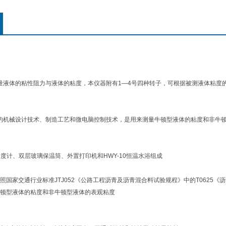
液体的粘性阻力与液体的粘度，本仪器附有1—4号四种转子，可根据被测液体粘度
的机械设计技术、制造工艺和微电脑控制技术，是用来测量牛顿型液体的粘度和非牛
转粘度计、双层玻璃保温筒、外置打印机和HWY-10恒温水浴组成
照国家交通行业标准JTJ052《公路工程沥青及沥青混合料试验规程》中的T0625
顿型液体的粘度和非牛顿型液体的表观粘度