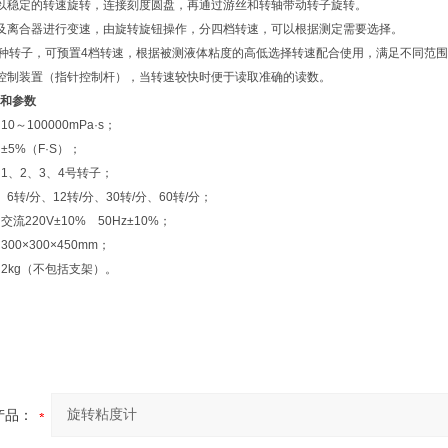
以稳定的转速旋转，连接刻度圆盘，再通过游丝和转轴带动转子旋转。
及离合器进行变速，由旋转旋钮操作，分四档转速，可以根据测定需要选择。
四种转子，可预置4档转速，根据被测液体粘度的高低选择转速配合使用，满足不同范
控制装置（指针控制杆），当转速较快时便于读取准确的读数。
和参数
～100000mPa·s；
5%（F·S）；
1、2、3、4号转子；
转/分、12转/分、30转/分、60转/分；
220V±10% 50Hz±10%；
0×300×450mm；
kg（不包括支架）。
产品：