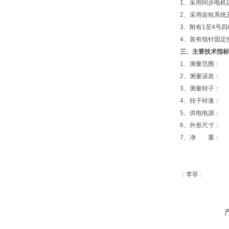
1、采用同步电机
2、采用齿轮系统
3、附有1至4号
4、装有指针固定
三、主要技术指标
1、测量范围： 10
2、测量误差： ±
3、测量转子： 
4、转子转速： 6
5、供电电源： 交流
6、外形尺寸： 30
7、净 重： 2
：李菲 :