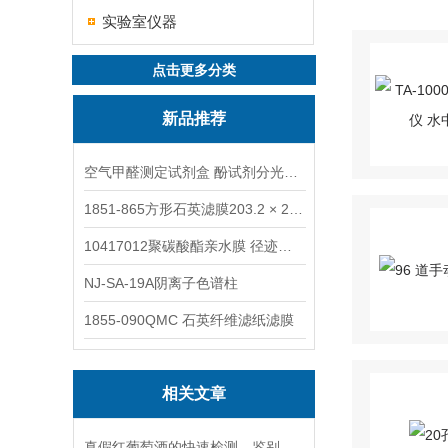
实验室仪器
点击更多分类
新品推荐
空气甲醛测定试剂盒 酚试剂分光光度法TAKQJ
1851-865方形石英滤膜203.2 × 254 mm
10417012聚碳酸酯亲水膜 径迹刻蚀
NJ-SA-19A阴离子色谱柱
1855-090QMC 石英纤维滤纸滤膜
相关文章
真假红葡萄酒的快速检测、鉴别