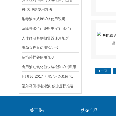
PH缓冲剂使用方法
消毒液有效氯试纸使用说明
沉降井水位计说明书 矿山水位计操作说明
人体静电释放报警器使用场所
电动采样泵使用说明书
铝箔采样袋使用说明
食用油过氧化值快速检测试纸应用
下一页
HJ 836-2017《固定污染源废气低浓度颗粒物的测定 重量法》
福尔马肼标准溶液 低浊度标准溶液保存方法
关于我们
热销产品