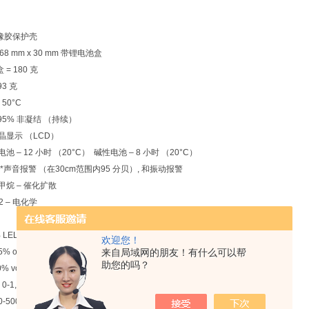
加橡胶保护壳
 68 mm x 30 mm 带锂电池盒
= 180 克
3 克
 50°C
 95% 非凝结 （持续）
晶显示 （LCD）
池 – 12 小时 （20°C） 碱性电池 – 8 小时 （20°C）
, *声音报警 （在30cm范围内95 分贝）, 和振动报警
甲烷 – 催化扩散
O2 – 电化学
% LEL 分辨率1%
欢迎您！
% of vol. 分辨率0.1%
来自局域网的朋友！有什么可以帮
助您的吗？
0% volume 分辨率0.1%
-1,000 ppm 分辨率1 ppm
-500 ppm 分辨率0.1 ppm