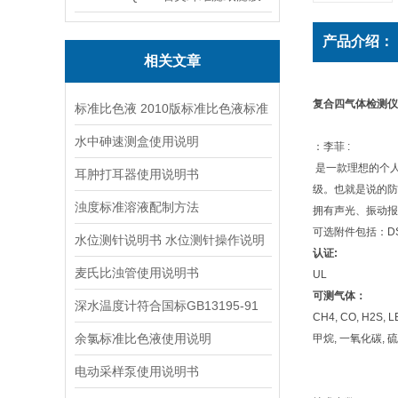
产品介绍：
相关文章
复合四气体检测仪
标准比色液 2010版标准比色液标准
水中砷速测盒使用说明
：李菲 :
是一款理想的个人
耳肿打耳器使用说明书
级。也就是说的防
浊度标准溶液配制方法
拥有声光、振动报
可选附件包括：D
水位测针说明书 水位测针操作说明
认证:
麦氏比浊管使用说明书
UL
可测气体：
深水温度计符合国标GB13195-91
CH4, CO, H2S, L
余氯标准比色液使用说明
甲烷, 一氧化碳, 
电动采样泵使用说明书