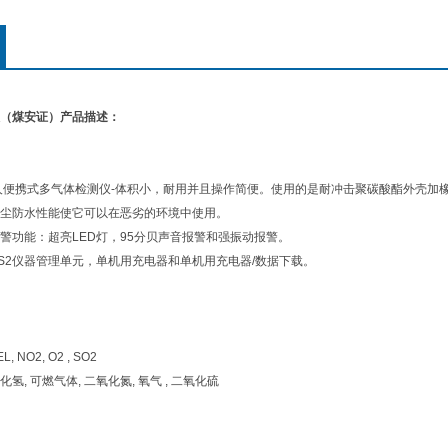
（煤安证）
产品描述：
便携式多气体检测仪-体积小，耐用并且操作简便。使用的是耐冲击聚碳酸酯外壳加橡胶
尘防水性能使它可以在恶劣的环境中使用。
警功能：超亮LED灯，95分贝声音报警和强振动报警。
S2仪器管理单元，单机用充电器和单机用充电器/数据下载。
EL, NO2, O2 , SO2
硫化氢, 可燃气体, 二氧化氮, 氧气 , 二氧化硫