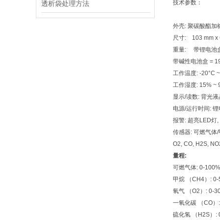
技术参数：
透析袋处理方法
外壳: 聚碳酸酯
尺寸: 103 mm x
重量: 带锂电池盒 
带碱性电池盒 = 19
工作温度: -20°C ~
工作湿度: 15% ~
显示/读数: 背光液
电源/运行时间: 锂电
报警: 超亮LED灯
传感器: 可燃气体/
O2, CO, H2S, N
量程:
可燃气体: 0-100
甲烷 （CH4）: 0-5
氧气 （O2）: 0-3
一氧化碳 （CO）: 0
硫化氢 （H2S）: 0