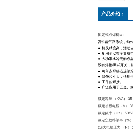
产品介绍：
固定式点焊机ta-n
高性能气路系统，动
●
机头精度高，活动
●
配用全IC数字集
●
大功率水冷无触点
设有焊接/调试开关，
●
可单点焊接或连续
●
臂伸尺寸大，适用
●
工件的焊接。
●
广泛应用于五金、
额定容量 （KVA） 35 50
额定初级电压（V） 380 3
额定频率（Hz） 50/60 50
额定负载持续率（%） 20
zui大电极压力 （N） 250