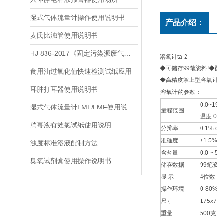
湿式气体流量计操作使用说明书
产品介绍：
麦氏比浊管使用说明书
HJ 836-2017《固定污染源废气低浓度颗粒物的测定 重量法》
溶氧计ta-2
◆可储存99笔资料!◆
食用油过氧化值快速检测试纸应用
◆高精度掌上型溶氧计!
耳肿打耳器使用说明书
溶氧计的参数：
0.0~
湿式气体流量计LML/LMF使用说明书
量程范围
温度:0
消毒液有效氯试纸使用说明
分辩率
0.1% 
准确度
±1.5
浊度标准溶液配制方法
含盐量
0.0 ~
臭氧试剂盒使用操作说明书
储存数据
99笔
显 示
4位数
操作环境
0-80
尺寸
175x
重量
500克