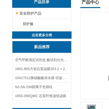
产品目录
产品中心
安全防护产品
防护服
点击更多分类
新品推荐
空气甲醛测定试剂盒 酚试剂分光光度法TAKQJ
1851-865方形石英滤膜203.2 × 254 mm
10417012聚碳酸酯亲水膜 径迹刻蚀
NJ-SA-19A阴离子色谱柱
1855-090QMC 石英纤维滤纸滤膜