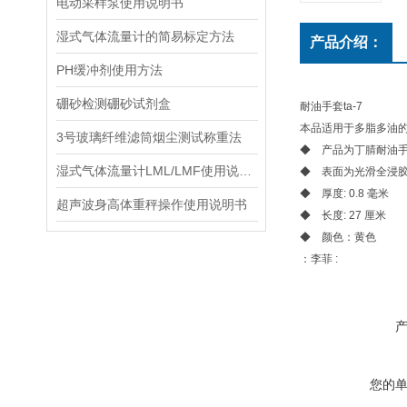
电动采样泵使用说明书
湿式气体流量计的简易标定方法
产品介绍：
PH缓冲剂使用方法
硼砂检测硼砂试剂盒
耐油手套ta-7
本品适用于多脂多油
3号玻璃纤维滤筒烟尘测试称重法
◆ 产品为丁腈耐油
湿式气体流量计LML/LMF使用说明书
◆ 表面为光滑全浸
◆ 厚度: 0.8 毫米
超声波身高体重秤操作使用说明书
◆ 长度: 27 厘米
◆ 颜色：黄色
：李菲 :
您的