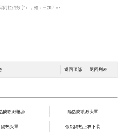
写阿拉伯数字），如：三加四=7
套
返回顶部
返回列表
热防喷溅靴套
隔热防喷溅头罩
隔热头罩
镀铝隔热上衣下装