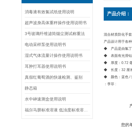
消毒液有效氯试纸使用说明
产品介绍：
超声波身高体重秤操作使用说明书
3号玻璃纤维滤筒烟尘测试称重法
混合材质防化手套t
产品设计用于各种
电动采样泵使用说明书
◆ 产品是由氯丁
湿式气体流量计操作使用说明书
◆ 表面有光滑钻
◆ 厚度：0.72 
耳肿打耳器使用说明书
◆ 长度：32 厘
真假红葡萄酒的快速检测、鉴别
◆ 颜色：蓝色 /
：李菲 :
静态箱
水中砷速测盒使用说明
福尔马肼标准溶液 低浊度标准溶液保存方法
您的