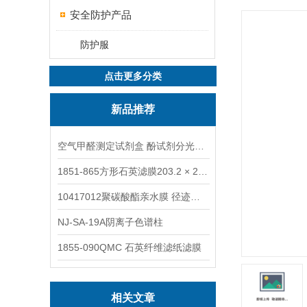
安全防护产品
防护服
点击更多分类
新品推荐
空气甲醛测定试剂盒 酚试剂分光光度法TAKQJ
1851-865方形石英滤膜203.2 × 254 mm
10417012聚碳酸酯亲水膜 径迹刻蚀
NJ-SA-19A阴离子色谱柱
1855-090QMC 石英纤维滤纸滤膜
相关文章