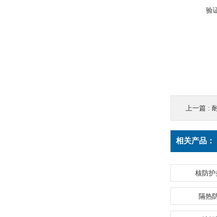
验
上一篇 :
耐
相关产品：
核防护
隔热