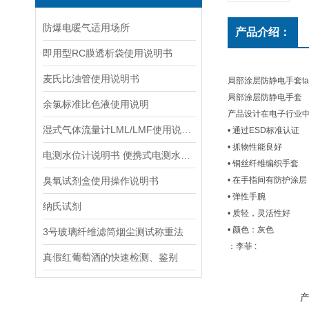
防爆电暖气适用场所
产品介绍：
即用型RC膜透析袋使用说明书
麦氏比浊管使用说明书
局部涂层防静电手套ta
局部涂层防静电手套
余氯标准比色液使用说明
产品设计在电子行业
湿式气体流量计LML/LMF使用说明书
• 通过ESD标准认证
• 抓物性能良好
电测水位计说明书 便携式电测水位计操作说明
• 铜丝纤维编织手套
臭氧试剂盒使用操作说明书
• 在手指间有防护涂层
• 弹性手腕
纳氏试剂
• 质轻，灵活性好
• 颜色：灰色
3号玻璃纤维滤筒烟尘测试称重法
：李菲 :
真假红葡萄酒的快速检测、鉴别