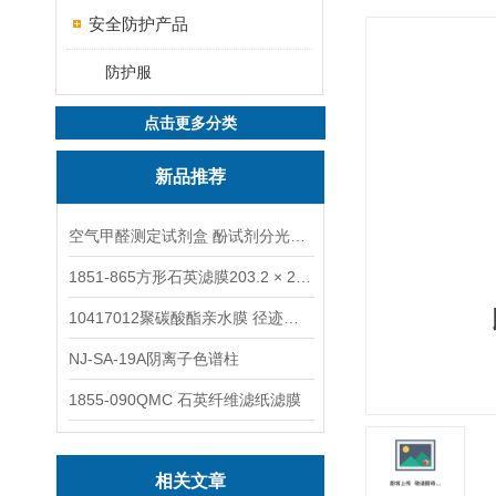
安全防护产品
防护服
点击更多分类
新品推荐
空气甲醛测定试剂盒 酚试剂分光光度法TAKQJ
1851-865方形石英滤膜203.2 × 254 mm
10417012聚碳酸酯亲水膜 径迹刻蚀
NJ-SA-19A阴离子色谱柱
1855-090QMC 石英纤维滤纸滤膜
相关文章