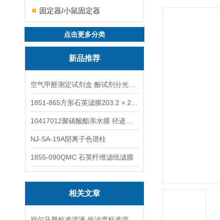
固定器/小鼠固定器
点击更多分类
新品推荐
空气甲醛测定试剂盒 酚试剂分光光度法TAKQJ
1851-865方形石英滤膜203.2 × 254 mm
10417012聚碳酸酯亲水膜 径迹刻蚀
NJ-SA-19A阴离子色谱柱
1855-090QMC 石英纤维滤纸滤膜
相关文章
福尔马肼标准溶液 低浊度标准溶液保存方法