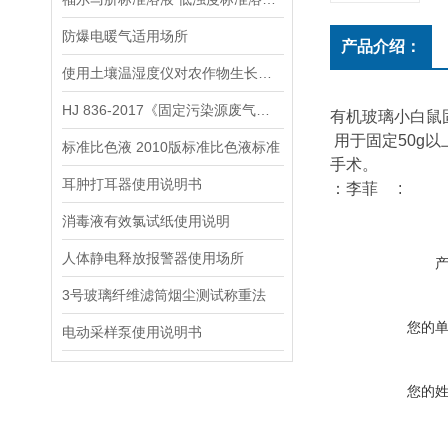
防爆电暖气适用场所
产品介绍：
使用土壤温湿度仪对农作物生长发育进行改善
HJ 836-2017《固定污染源废气低浓度颗粒物的测定 重量法》
有机玻璃小白鼠
用于固定50g
标准比色液 2010版标准比色液标准
手术。
耳肿打耳器使用说明书
：李菲 :
消毒液有效氯试纸使用说明
人体静电释放报警器使用场所
3号玻璃纤维滤筒烟尘测试称重法
您的
电动采样泵使用说明书
您的