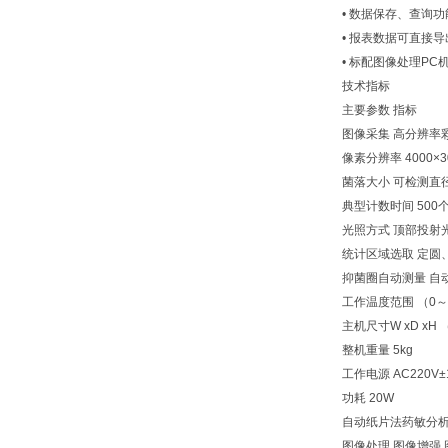
• 数据保存、查询功
• 报表数据可直接导
• 标配图像处理PC
技术指标
主要参数 指标
图像采集 高分辨率彩
像素分辨率 4000×3
菌落大小 可检测直径
典型计数时间 500
光照方式 顶部投射
统计区域选取 定圆
抑菌圈自动测量 自
工作温度范围 （0～
主机尺寸W xD xH （
整机重量 5kg
工作电源 AC220V±
功耗 20W
自动纸片法药敏分析 
图像处理 图像增强 