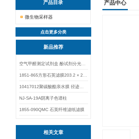
产品目录
产品中心
微生物采样器
点击更多分类
新品推荐
空气甲醛测定试剂盒 酚试剂分光光度法TAKQJ
1851-865方形石英滤膜203.2 × 254 mm
10417012聚碳酸酯亲水膜 径迹刻蚀
NJ-SA-19A阴离子色谱柱
1855-090QMC 石英纤维滤纸滤膜
相关文章