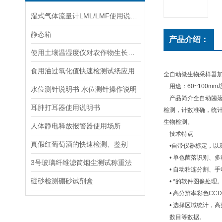
湿式气体流量计LML/LMF使用说明书
静态箱
产品介绍：
使用土壤温湿度仪对农作物生长发育进行改善
食用油过氧化值快速检测试纸应用
全自动微生物采样器加工
用途：60~100mm
水位测针说明书 水位测针操作说明
产品简介全自动菌落
耳肿打耳器使用说明书
检测，计数准确，统
生物检测。
人体静电释放报警器使用场所
技术特点
真假红葡萄酒的快速检测、鉴别
•自带仪器标定，以
• 单色菌落识别、
3号玻璃纤维滤筒烟尘测试称重法
• 自动粘连分割、
硼砂检测硼砂试剂盒
• *的软件图像处理
• 高分辨率彩色CC
• 选择区域统计，
数目等数据。