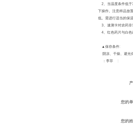
2、当温度条件低于3
下操作。注意样品放
低。需进行适当的保
3、速测卡对农药非
4、红色药片与白色药
▲保存条件:
阴凉、干燥、避光保
：李菲 :
您的
您的