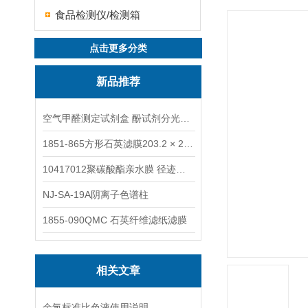
食品检测仪/检测箱
点击更多分类
新品推荐
空气甲醛测定试剂盒 酚试剂分光光度法TAKQJ
1851-865方形石英滤膜203.2 × 254 mm
10417012聚碳酸酯亲水膜 径迹刻蚀
NJ-SA-19A阴离子色谱柱
1855-090QMC 石英纤维滤纸滤膜
相关文章
余氯标准比色液使用说明