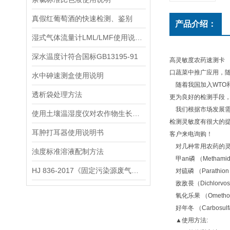
真假红葡萄酒的快速检测、鉴别
产品介绍：
湿式气体流量计LML/LMF使用说明书
深水温度计符合国标GB13195-91
高灵敏度农药速测卡 
口蔬菜中推广应用，随
水中砷速测盒使用说明
随着我国加入WTO
透析袋处理方法
更为良好的检测手段
我们根据市场发展需
使用土壤温湿度仪对农作物生长发育进行改善
检测灵敏度有很大的
耳肿打耳器使用说明书
客户来电询购！
对几种常用农药的灵敏
浊度标准溶液配制方法
甲an磷 （Methamidop
HJ 836-2017《固定污染源废气低浓度颗粒物的测定 重量法》
对硫磷 （Parathion）
敌敌畏（Dichlorvos） 
氧化乐果 （Omethoate
好年冬 （Carbosulfa
▲使用方法: