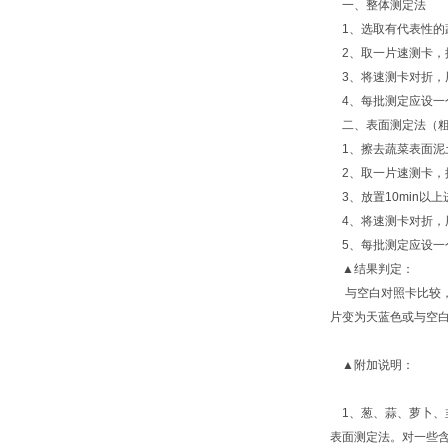
一、整体测定法
1、选取有代表性的蔬
2、取一片速测卡，撕
3、将速测卡对折，用
4、每批测定应设一
二、表面测定法（粗
1、擦去蔬菜表面泥土
2、取一片速测卡，
3、放置10min以
4、将速测卡对折，用
5、每批测定应设一
▲结果判定：
与空白对照卡比较，
片变为天蓝色或与空
▲附加说明：
1、葱、蒜、萝卜、
表面测定法。对一些