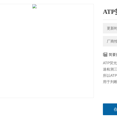
AT
更新时间
厂商
简要
ATP荧
速检测三
所以AT
用于判