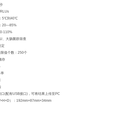
秒
RLUs
5℃到40℃
20—85%
-110%
LU、大肠菌群筛查
设定
限值个数：250个
储存
格
格率
源
检
2接口(配有USB接口)，可将结果上传至PC
H×D）：192mm×87mm×34mm