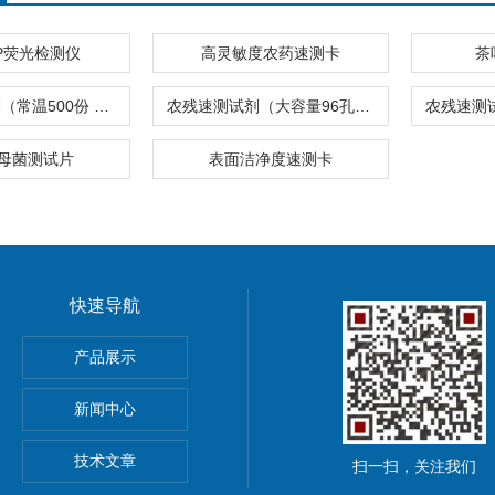
P荧光检测仪
高灵敏度农药速测卡
茶
农残速测试剂（常温500份 液体）
农残速测试剂（大容量96孔法）
母菌测试片
表面洁净度速测卡
快速导航
pna5 pna6纳离子
产品展示
新闻中心
技术文章
扫一扫，关注我们