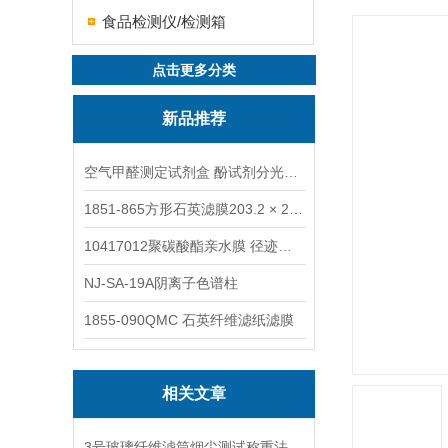
食品检测仪/检测箱
点击更多分类
新品推荐
空气甲醛测定试剂盒 酚试剂分光光度法TAKQJ
1851-865方形石英滤膜203.2 × 254 mm
10417012聚碳酸酯亲水膜 径迹刻蚀
NJ-SA-19A阴离子色谱柱
1855-090QMC 石英纤维滤纸滤膜
相关文章
3号玻璃纤维滤筒烟尘测试称重法