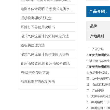
电测水位计说明书 便携式电测水位计操作说明
产品介绍：
硼砂检测硼砂试剂盒
品牌
耳肿打耳器使用说明书
湿式气体流量计的简易标定方法
产地类别
透析袋处理方法
一、产品介绍
湿式气体流量计操作使用说明书
ATP荧光检测仪
基
中微生物与其他生
食用油酸败速测 食用油酸价试纸
ATP荧光检测仪
用
PH缓冲剂使用方法
在食品安全领域，
高，1分钟内即可
浊度标准溶液配制方法
境、食品加工原材
二、产品参数
1、大屏幕清晰液
2、检测精度：5×10
3、检测范围：0 to 