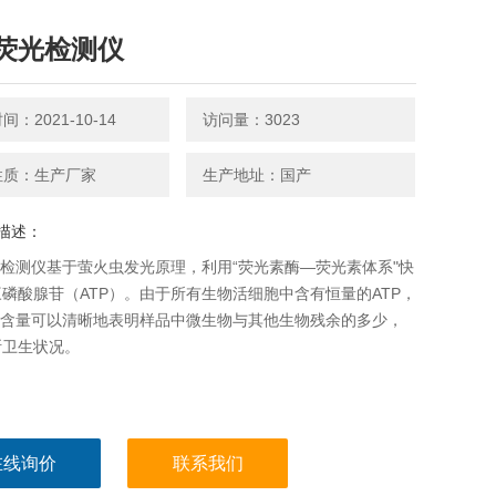
P荧光检测仪
：2021-10-14
访问量：3023
性质：生产厂家
生产地址：国产
描述：
光检测仪基于萤火虫发光原理，利用“荧光素酶—荧光素体系"快
磷酸腺苷（ATP）。由于所有生物活细胞中含有恒量的ATP，
P含量可以清晰地表明样品中微生物与其他生物残余的多少，
断卫生状况。
在线询价
联系我们