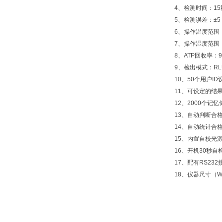
4、检测时间：15
5、检测误差：±5 
6、操作温度范围：
7、操作湿度范围：
8、ATP回收率：90
9、检出模式：R
10、50个用户ID
11、可设定的结果
12、2000个记忆
13、自动判断合
14、自动统计合
15、内置自校光
16、开机30秒自
17、配有RS23
18、仪器尺寸（W×