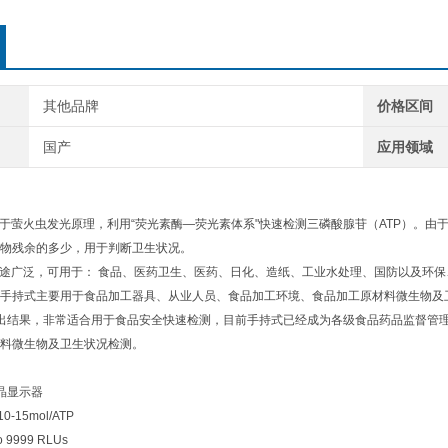
其他品牌
价格区间
国产
应用领域
于萤火虫发光原理，利用“荧光素酶—荧光素体系"快速检测三磷酸腺苷（ATP）。由于
物残余的多少，用于判断卫生状况。
途广泛，可用于： 食品、医药卫生、医药、日化、造纸、工业水处理、国防以及环保
手持式主要用于食品加工器具、从业人员、食品加工环境、食品加工原材料微生物及
出结果，非常适合用于食品安全快速检测，目前手持式已经成为各级食品药品监督管
料微生物及卫生状况检测。
晶显示器
-15mol/ATP
9999 RLUs