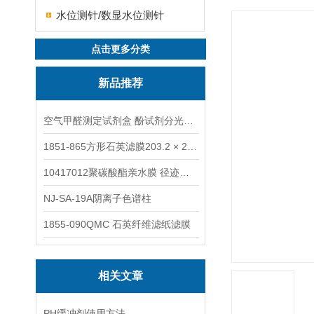
水位测针/数显水位测针
点击更多分类
新品推荐
空气甲醛测定试剂盒 酚试剂分光光度法TAKQJ
1851-865方形石英滤膜203.2 × 254 mm
10417012聚碳酸酯亲水膜 径迹刻蚀
NJ-SA-19A阴离子色谱柱
1855-090QMC 石英纤维滤纸滤膜
相关文章
PH缓冲剂使用方法