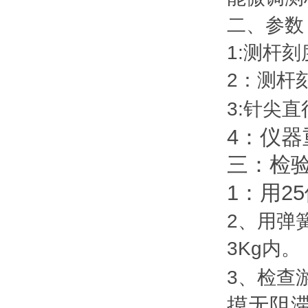
二、
参数
1:
测杆刻
2
：测杆
3:
针尖直
4
：仪器
三：检
1
25
：用
2
、用弹
3Kg
内。
3
、检查
摸无阻