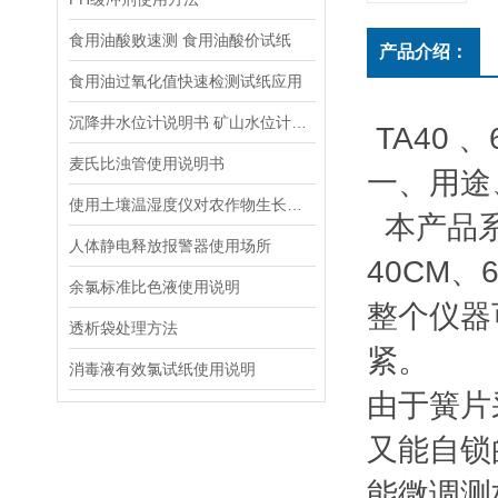
食用油酸败速测 食用油酸价试纸
产品介绍：
食用油过氧化值快速检测试纸应用
沉降井水位计说明书 矿山水位计操作说明
TA40
、
麦氏比浊管使用说明书
一、
用途
使用土壤温湿度仪对农作物生长发育进行改善
本产品
人体静电释放报警器使用场所
40CM
、
余氯标准比色液使用说明
整个仪器
透析袋处理方法
紧。
消毒液有效氯试纸使用说明
由于簧片
又能自锁
能微调测