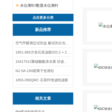
水位测针/数显水位测针
点击更多分类
新品推荐
空气甲醛测定试剂盒 酚试剂分光光度法TAKQJ
1851-865方形石英滤膜203.2 × 254 mm
10417012聚碳酸酯亲水膜 径迹刻蚀
NJ-SA-19A阴离子色谱柱
1855-090QMC 石英纤维滤纸滤膜
相关文章
PH缓冲剂使用方法