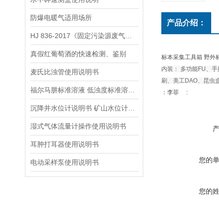
防爆电暖气适用场所
产品介绍：
HJ 836-2017《固定污染源废气低浓度颗粒物的测定 重量法》
真假红葡萄酒的快速检测、鉴别
标本采集工具箱 野外
内装： 多功能FU、
麦氏比浊管使用说明书
刷、美工DAO、昆虫
福尔马肼标准溶液 低浊度标准溶液保存方法
：李菲 :
沉降井水位计说明书 矿山水位计操作说明
湿式气体流量计操作使用说明书
耳肿打耳器使用说明书
您的
电动采样泵使用说明书
您的