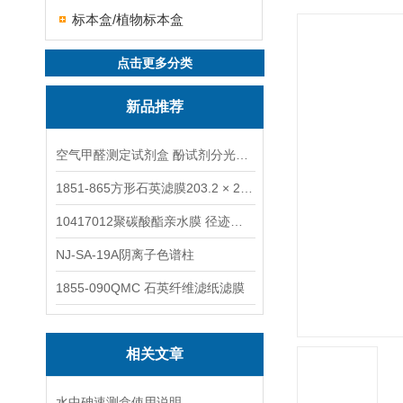
标本盒/植物标本盒
点击更多分类
新品推荐
空气甲醛测定试剂盒 酚试剂分光光度法TAKQJ
1851-865方形石英滤膜203.2 × 254 mm
10417012聚碳酸酯亲水膜 径迹刻蚀
NJ-SA-19A阴离子色谱柱
1855-090QMC 石英纤维滤纸滤膜
相关文章
水中砷速测盒使用说明