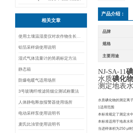
产品介绍：
相关文章
品牌
使用土壤温湿度仪对农作物生长发育进行改善
规格
铝箔采样袋使用说明
主要用途
湿式气体流量计的简易标定方法
静态箱
NJ-SA-11
水质
碘化
防爆电暖气适用场所
测定地表
3号玻璃纤维滤筒烟尘测试称重法
水质碘化物的测定离
人体静电释放报警器使用场所
1
适用范围
电动采样泵使用说明书
本标准规定了测定水
本标准适用于地表水
麦氏比浊管使用说明书
当进样体积为
250 μl
时