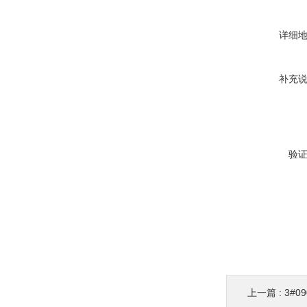
详细
补充
验
上一篇 :
3#