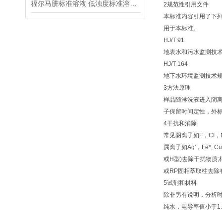
福尔马肼标准溶液 低浊度标准溶液保存方法
2
规范性引用文件
本标准内容引用了下
用于本标准。
HJ/T 91
地表水和污水监测技
HJ/T 164
地下水环境监测技术
3
方法原理
样品随淋洗液进入阴
子保留时间定性，外
4
干扰和消除
常见阴离子如
F
，
CI
，
属离子如
Ag'
，
Fe*, C
或
H
型
)
去除干扰物质
;
或
RP
固相萃取柱去除
5
试剂和材料
除非另有说明，分析
纯水，电导率值小于
1