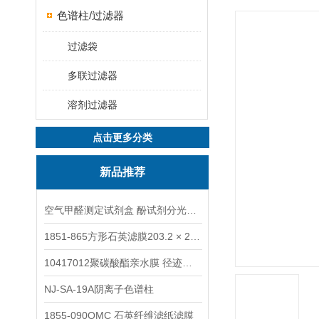
色谱柱/过滤器
过滤袋
多联过滤器
溶剂过滤器
点击更多分类
新品推荐
空气甲醛测定试剂盒 酚试剂分光光度法TAKQJ
1851-865方形石英滤膜203.2 × 254 mm
10417012聚碳酸酯亲水膜 径迹刻蚀
NJ-SA-19A阴离子色谱柱
1855-090QMC 石英纤维滤纸滤膜