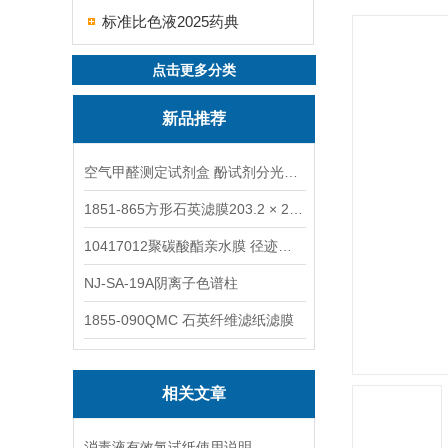
标准比色液2025药典
点击更多分类
新品推荐
空气甲醛测定试剂盒 酚试剂分光光度法TAKQJ
1851-865方形石英滤膜203.2 × 254 mm
10417012聚碳酸酯亲水膜 径迹刻蚀
NJ-SA-19A阴离子色谱柱
1855-090QMC 石英纤维滤纸滤膜
相关文章
消毒液有效氯试纸使用说明