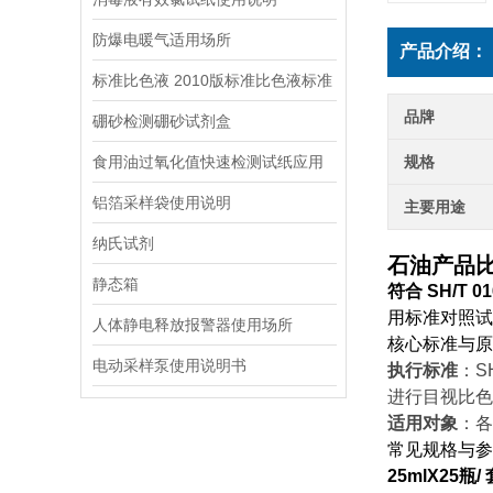
防爆电暖气适用场所
产品介绍：
标准比色液 2010版标准比色液标准
品牌
硼砂检测硼砂试剂盒
食用油过氧化值快速检测试纸应用
规格
铝箔采样袋使用说明
主要用途
纳氏试剂
石油产品
静态箱
符合
SH/T 01
用标准对照试
人体静电释放报警器使用场所
核心标准与原
电动采样泵使用说明书
执行标准
：
S
进行目视比色
适用对象
：各
常见规格与参
25mlX25
瓶
/