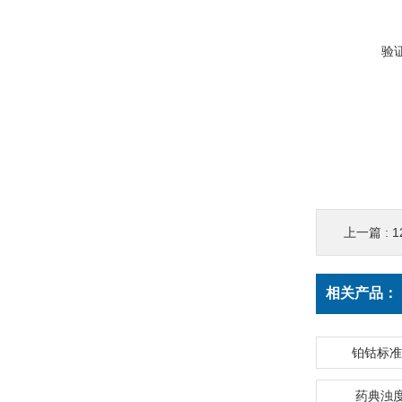
验
上一篇 :
1
相关产品：
铂钴标准比
药典浊