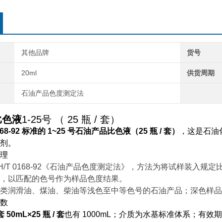
其他品牌
货号
20ml
供货周期
石油产品色度测定法
比色液
1-25
号
（
25
瓶
/
套）
68-92
标准的
1~25
号石油产品比色液（
25
瓶
/
套）
，这是
石油
剂。
理
H/T 0168-92
《
石油产品色度测定法》，方法为将试样装入规定
，以匹配的色号作为样品色度结果。
类润滑油、煤油、柴油等浅色至中等色号的石油产品；深色样品
数
套
50mL×25
瓶
/
套
也有
1000mL
；介质为水基标准体系；有效期