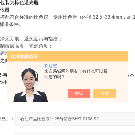
包装为棕色避光瓶
仪器
搭配符合标准的比色仪、专用比色管（内径
32.5~33.4mm
，高
1
标准条件。
净无划痕，避免油污与指纹；
制液层高度、光源角度；
标准液交叉比对，防止色液变质或仪器漂移；
之间时，按标准报告较深的色号。
欢迎您！
来自局域网的朋友！有什么可以帮
2
与
GB/T 6540
、
ASTM D1500
有对应色号换算关系
，可满足不
助您的吗？
蚀性，但需按化学品管理规范储存，避免儿童接触。
产品：