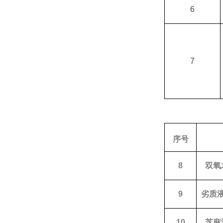
6
7
序号
8
双氧
9
劣质
10
芝麻