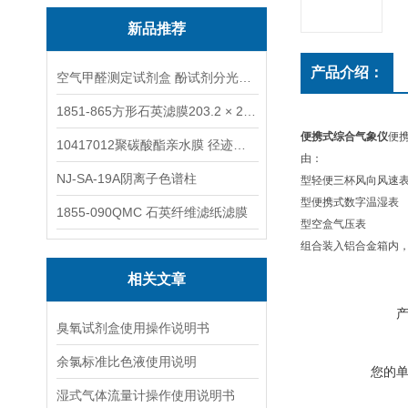
新品推荐
产品介绍：
空气甲醛测定试剂盒 酚试剂分光光度法TAKQJ
1851-865方形石英滤膜203.2 × 254 mm
便携式综合气象仪
便
10417012聚碳酸酯亲水膜 径迹刻蚀
由：
NJ-SA-19A阴离子色谱柱
型轻便三杯风向风速
型便携式数字温湿表
1855-090QMC 石英纤维滤纸滤膜
型空盒气压表
组合装入铝合金箱内，
相关文章
臭氧试剂盒使用操作说明书
余氯标准比色液使用说明
您的
湿式气体流量计操作使用说明书