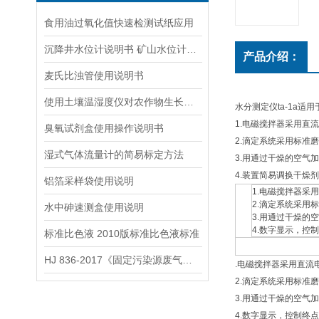
食用油过氧化值快速检测试纸应用
沉降井水位计说明书 矿山水位计操作说明
产品介绍：
麦氏比浊管使用说明书
使用土壤温湿度仪对农作物生长发育进行改善
水分测定仪ta-1a适
1.电磁搅拌器采用直
臭氧试剂盒使用操作说明书
2.滴定系统采用标准
湿式气体流量计的简易标定方法
3.用通过干燥的空气
4.装置简易调换干燥
铝箔采样袋使用说明
1.电磁搅拌器采
2.滴定系统采用
水中砷速测盒使用说明
3.用通过干燥的
4.数字显示，控
标准比色液 2010版标准比色液标准
HJ 836-2017《固定污染源废气低浓度颗粒物的测定 重量法》
.电磁搅拌器采用直流
2.滴定系统采用标准
3.用通过干燥的空气
4.数字显示，控制终