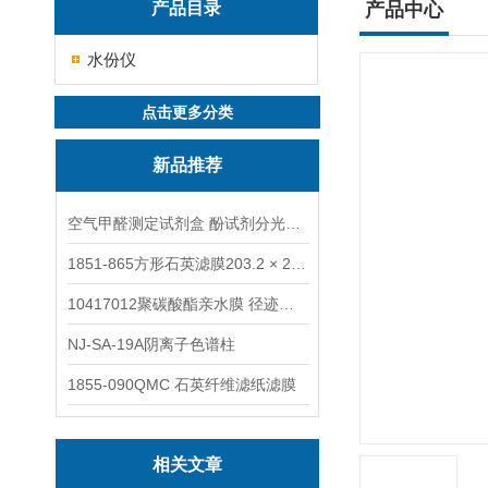
产品目录
产品中心
水份仪
点击更多分类
新品推荐
空气甲醛测定试剂盒 酚试剂分光光度法TAKQJ
1851-865方形石英滤膜203.2 × 254 mm
10417012聚碳酸酯亲水膜 径迹刻蚀
NJ-SA-19A阴离子色谱柱
1855-090QMC 石英纤维滤纸滤膜
相关文章