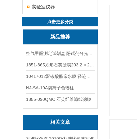
实验室仪器
点击更多分类
新品推荐
空气甲醛测定试剂盒 酚试剂分光光度法TAKQJ
1851-865方形石英滤膜203.2 × 254 mm
10417012聚碳酸酯亲水膜 径迹刻蚀
NJ-SA-19A阴离子色谱柱
1855-090QMC 石英纤维滤纸滤膜
相关文章
标准比色液 2010版标准比色液标准