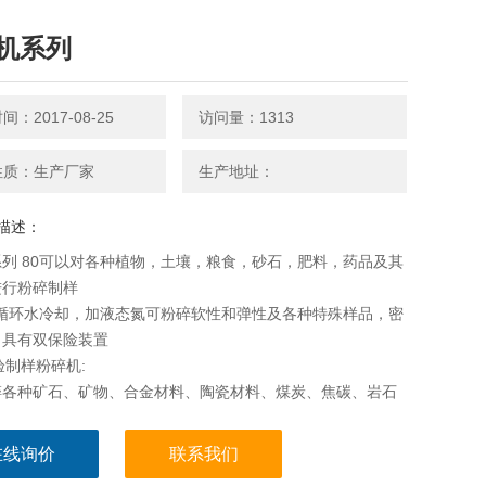
机系列
：2017-08-25
访问量：1313
性质：生产厂家
生产地址：
描述：
列 80可以对各种植物，土壤，粮食，砂石，肥料，药品及其
进行粉碎制样
用循环水冷却，加液态氮可粉碎软性和弹性及各种特殊样品，密
，具有双保险装置
验制样粉碎机:
碎各种矿石、矿物、合金材料、陶瓷材料、煤炭、焦碳、岩石
榈分析制样。
速粉碎机:
在线询价
联系我们
质电机，加大粉碎空间，提高粉碎速度，倾斜清理方便，粉碎