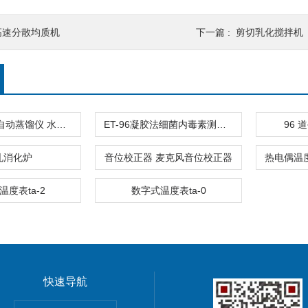
高速分散均质机
下一篇 :
剪切乳化搅拌机
TA-1000B全自动蒸馏仪 水中挥发酚
ET-96凝胶法细菌内毒素测定仪
96
孔消化炉
音位校正器 麦克风音位校正器
温度表ta-2
数字式温度表ta-0
快速导航