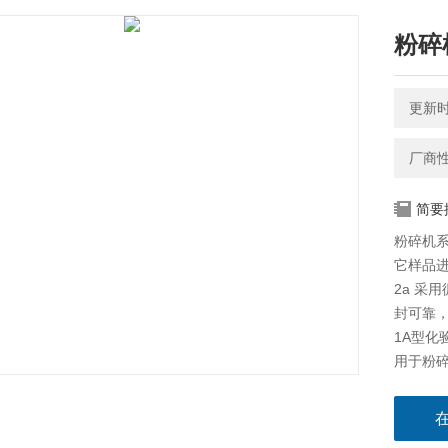
粉碎
更新时间
厂商
简要
粉碎机系
它样品
2a 采
封可靠
1A型化
用于粉
等各种
100A高
选用优