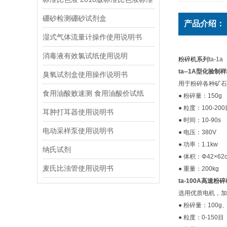
硼砂检测硼砂试剂盒
产品介绍：
湿式气体流量计操作使用说明书
消毒液有效氯试纸使用说明
粉碎机系列
ta-1a
ta--1A型化验制
臭氧试剂盒使用操作说明书
用于粉碎各种矿石
食用油酸败速测 食用油酸价试纸
● 粉碎量：150g
● 粒度：100-200
耳肿打耳器使用说明书
● 时间：10-90s
电动采样泵使用说明书
● 电压：380V
● 功率：1.1kw
纳氏试剂
● 体积：Φ42×62
麦氏比浊管使用说明书
● 重量：200kg
ta-100A高速粉
选用优质电机，加
● 粉碎量：100g、
● 粒度：0-150目