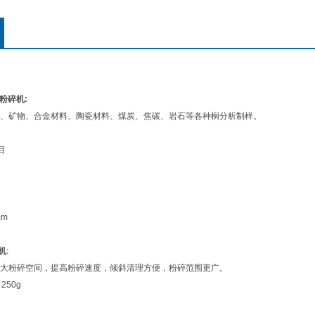
范围更
样粉碎机:
、矿物、合金材料、陶瓷材料、煤炭、焦碳、岩石等各种榈分析制样。
目
cm
碎机
:
大粉碎空间，提高粉碎速度，倾斜清理方便，粉碎范围更广。
250g