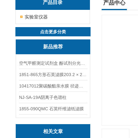
产品目录
产品中心
实验室仪器
点击更多分类
新品推荐
空气甲醛测定试剂盒 酚试剂分光光度法TAKQJ
1851-865方形石英滤膜203.2 × 254 mm
10417012聚碳酸酯亲水膜 径迹刻蚀
NJ-SA-19A阴离子色谱柱
1855-090QMC 石英纤维滤纸滤膜
相关文章