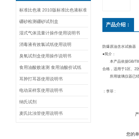
标准比色液 2010版标准比色液标准
硼砂检测硼砂试剂盒
产品介绍：
湿式气体流量计操作使用说明书
消毒液有效氯试纸使用说明
防爆原油含水试验器
●简介：
臭氧试剂盒使用操作说明书
本产品依据GB/T8
食用油酸败速测 食用油酸价试纸
合格，适用于1区、2
所用玻璃仪器已经中
耳肿打耳器使用说明书
电动采样泵使用说明书
：李菲 :
纳氏试剂
麦氏比浊管使用说明书
您的