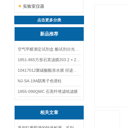
实验室仪器
点击更多分类
新品推荐
空气甲醛测定试剂盒 酚试剂分光光度法TAKQJ
1851-865方形石英滤膜203.2 × 254 mm
10417012聚碳酸酯亲水膜 径迹刻蚀
NJ-SA-19A阴离子色谱柱
1855-090QMC 石英纤维滤纸滤膜
相关文章
真假红葡萄酒的快速检测、鉴别