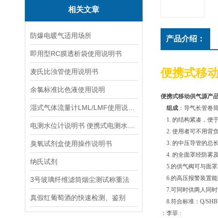
相关文章
防爆电暖气适用场所
产品介绍：
即用型RC膜透析袋使用说明书
便携式移动供
麦氏比浊管使用说明书
余氯标准比色液使用说明
便携式移动供气源产
湿式气体流量计LML/LMF使用说明书
组成
：导气长管卷
1. 的结构紧凑，便
电测水位计说明书 便携式电测水位计操作说明
2. 使用者可不用背
臭氧试剂盒使用操作说明书
3. 的中压导管的总
4. 的全面罩经防雾
纳氏试剂
5.的供气阀可与面罩3
6.的高压报警装置
3号玻璃纤维滤筒烟尘测试称重法
7.可同时供两人同时
真假红葡萄酒的快速检测、鉴别
8.符合标准：Q/SHB
：李菲 :