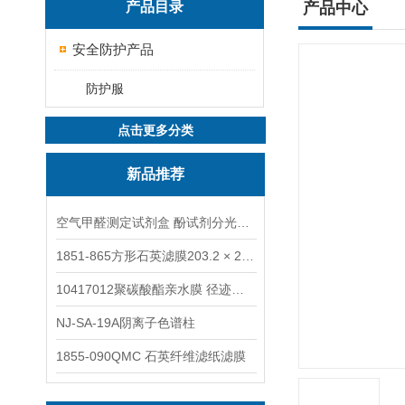
产品目录
产品中心
安全防护产品
防护服
点击更多分类
新品推荐
空气甲醛测定试剂盒 酚试剂分光光度法TAKQJ
1851-865方形石英滤膜203.2 × 254 mm
10417012聚碳酸酯亲水膜 径迹刻蚀
NJ-SA-19A阴离子色谱柱
1855-090QMC 石英纤维滤纸滤膜