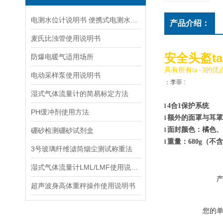
电测水位计说明书 便携式电测水位计操作说明
产品介绍：
麦氏比浊管使用说明书
安全头盔ta
防爆电暖气适用场所
具有所有ta
-3
的优
电动采样泵使用说明书
：李菲 :
湿式气体流量计的简易标定方法
4
合
1
保护系统
l
PH缓冲剂使用方法
额外的面罩与耳罩
l
面封颜色：橘色、
硼砂检测硼砂试剂盒
l
重量：
680g
（不含
l
3号玻璃纤维滤筒烟尘测试称重法
湿式气体流量计LML/LMF使用说明书
超声波身高体重秤操作使用说明书
您的