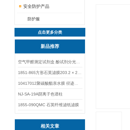
安全防护产品
防护服
点击更多分类
新品推荐
空气甲醛测定试剂盒 酚试剂分光光度法TAKQJ
1851-865方形石英滤膜203.2 × 254 mm
10417012聚碳酸酯亲水膜 径迹刻蚀
NJ-SA-19A阴离子色谱柱
1855-090QMC 石英纤维滤纸滤膜
相关文章