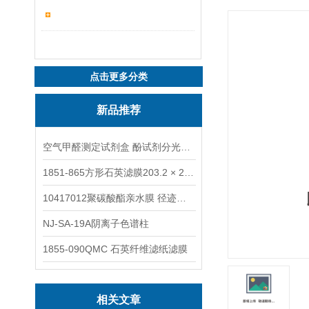
点击更多分类
新品推荐
空气甲醛测定试剂盒 酚试剂分光光度法TAKQJ
1851-865方形石英滤膜203.2 × 254 mm
10417012聚碳酸酯亲水膜 径迹刻蚀
NJ-SA-19A阴离子色谱柱
1855-090QMC 石英纤维滤纸滤膜
相关文章