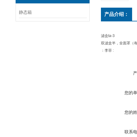
静态箱
产品介绍：
滤盒ta-3
双滤盒半，全面罩（
：李菲 :
您的
您的
联系