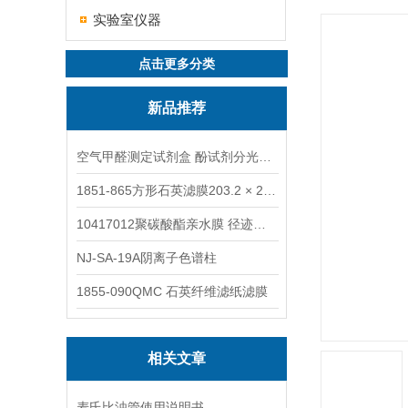
实验室仪器
点击更多分类
新品推荐
空气甲醛测定试剂盒 酚试剂分光光度法TAKQJ
1851-865方形石英滤膜203.2 × 254 mm
10417012聚碳酸酯亲水膜 径迹刻蚀
NJ-SA-19A阴离子色谱柱
1855-090QMC 石英纤维滤纸滤膜
相关文章
麦氏比浊管使用说明书