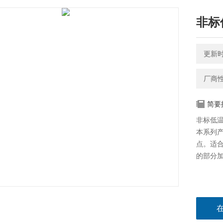
非标
更新时间
厂商
简要
非标低
本系列
点。适
的部分