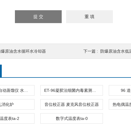
防爆原油含水循环水冷却器
下一篇 :
防爆原油含水低
TA-1000B全自动蒸馏仪 水中挥发酚
ET-96凝胶法细菌内毒素测定仪
96
孔消化炉
音位校正器 麦克风音位校正器
温度表ta-2
数字式温度表ta-0