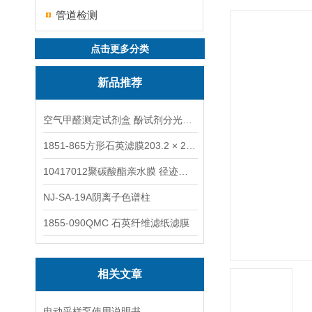
管道检测
点击更多分类
新品推荐
空气甲醛测定试剂盒 酚试剂分光光度法TAKQJ
1851-865方形石英滤膜203.2 × 254 mm
10417012聚碳酸酯亲水膜 径迹刻蚀
NJ-SA-19A阴离子色谱柱
1855-090QMC 石英纤维滤纸滤膜
相关文章
电动采样泵使用说明书