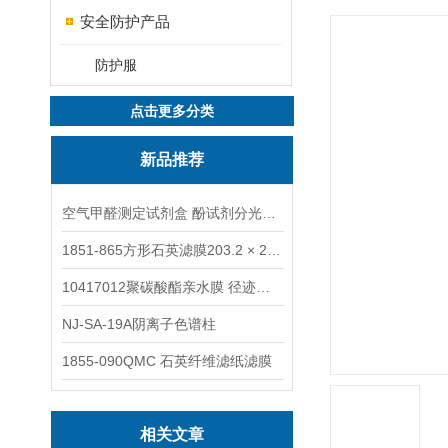
安全防护产品
防护服
点击更多分类
新品推荐
空气甲醛测定试剂盒 酚试剂分光光度法TAKQJ
1851-865方形石英滤膜203.2 × 254 mm
10417012聚碳酸酯亲水膜 径迹刻蚀
NJ-SA-19A阴离子色谱柱
1855-090QMC 石英纤维滤纸滤膜
相关文章