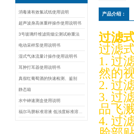
消毒液有效氯试纸使用说明
产品介绍：
超声波身高体重秤操作使用说明书
过滤式
3号玻璃纤维滤筒烟尘测试称重法
过滤
电动采样泵使用说明书
湿式气体流量计操作使用说明书
1. 
耳肿打耳器使用说明书
然的视
真假红葡萄酒的快速检测、鉴别
2. 
静态箱
3. 
水中砷速测盒使用说明
品飞溅
福尔马肼标准溶液 低浊度标准溶液保存方法
4. 
脸部贴