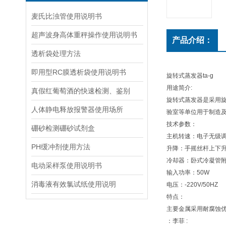
麦氏比浊管使用说明书
超声波身高体重秤操作使用说明书
产品介绍：
透析袋处理方法
即用型RC膜透析袋使用说明书
旋转式蒸发器ta-g
用途简介:
真假红葡萄酒的快速检测、鉴别
旋转式蒸发器是采用
人体静电释放报警器使用场所
验室等单位用于制造
技术参数：
硼砂检测硼砂试剂盒
主机转速：电子无级调速
PH缓冲剂使用方法
升降：手摇丝杆上下升降
冷却器：卧式冷凝管
电动采样泵使用说明书
输入功率：50W
消毒液有效氯试纸使用说明
电压：-220V/50HZ
特点：
主要金属采用耐腐蚀
：李菲 :