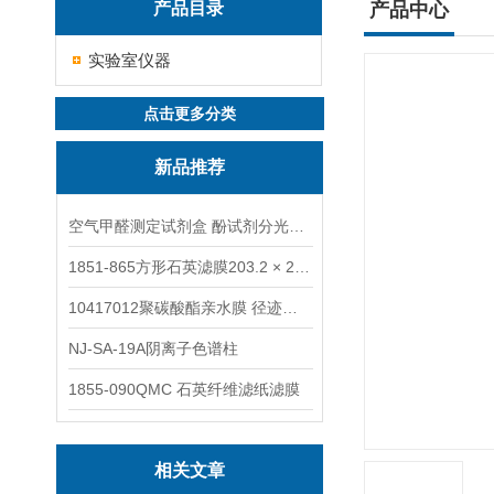
产品目录
产品中心
实验室仪器
点击更多分类
新品推荐
空气甲醛测定试剂盒 酚试剂分光光度法TAKQJ
1851-865方形石英滤膜203.2 × 254 mm
10417012聚碳酸酯亲水膜 径迹刻蚀
NJ-SA-19A阴离子色谱柱
1855-090QMC 石英纤维滤纸滤膜
相关文章